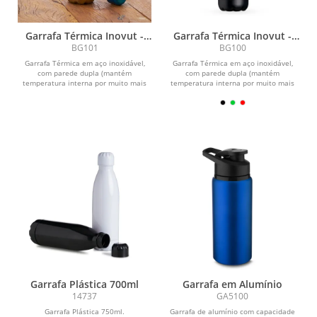
Garrafa Térmica Inovut -
Garrafa Térmica Inovut -
510ml
510ml
BG101
BG100
Garrafa Térmica em aço inoxidável,
Garrafa Térmica em aço inoxidável,
com parede dupla (mantém
com parede dupla (mantém
temperatura interna por muito mais
temperatura interna por muito mais
tempo) e capacidade de...
tempo) e capacidade de...
Garrafa Plástica 700ml
Garrafa em Alumínio
14737
GA5100
Garrafa Plástica 750ml.
Garrafa de alumínio com capacidade