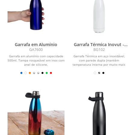
Garrafa em Alumínio
Garrafa Térmica Inovut -
510ml
GA7600
BG102
Garrafa em alumínio com capacidade
Garrafa Térmica em aço inoxidável,
500ml. Tampa rosqueável em inox com
com parede dupla (mantém
anel de silicone.
temperatura interna por muito mais
tempo) e capacidade de...