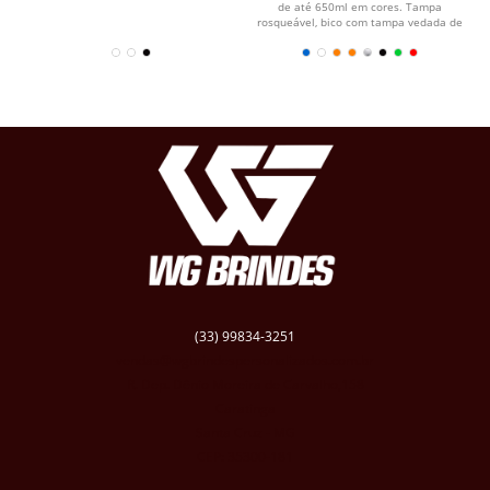
de até 650ml em cores. Tampa
rosqueável, bico com tampa vedada de
acesso rápido, e...
(33) 99834-3251
vendas@wgbrindespersonalizados.com.br
R. Dep. Dênio Moreira de Carvalho,158
Caratinga
Santa Cruz - MG
CEP: 35300-181