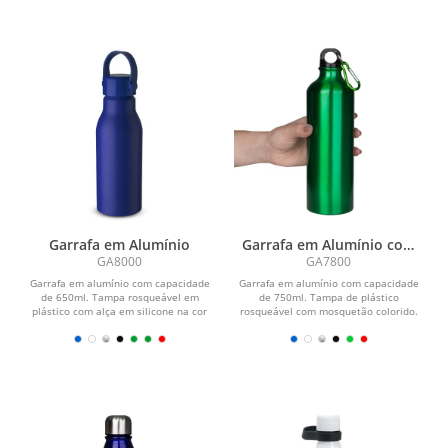
Garrafa em Alumínio
Garrafa em Alumínio com
mosquetão
GA8000
GA7800
Garrafa em alumínio com capacidade
Garrafa em alumínio com capacidade
de 650ml. Tampa rosqueável em
de 750ml. Tampa de plástico
plástico com alça em silicone na cor
rosqueável com mosquetão colorido.
do produto....
Pintura metálica.