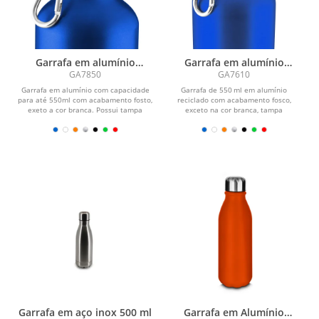
Garrafa em alumínio
Garrafa em alumínio
reciclado
reciclado
GA7850
GA7610
Garrafa em alumínio com capacidade
Garrafa de 550 ml em alumínio
para até 550ml com acabamento fosto,
reciclado com acabamento fosco,
exeto a cor branca. Possui tampa
exceto na cor branca, tampa
rosqueável em...
rosqueável em bambu e...
Garrafa em aço inox 500 ml
Garrafa em Alumínio