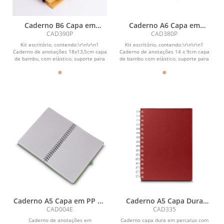
Caderno B6 Capa em
Caderno A6 Capa em
Bambu com caneta
Bambu com caneta
CAD390P
CAD380P
(18x13cm)
(14x09cm)
Kit escritório, contendo:\r\n\r\n1
Kit escritório, contendo:\r\n\r\n1
Caderno de anotações 18x13,5cm capa
Caderno de anotações 14 x 9cm capa
de bambu, com elástico, suporte para
de bambu com elástico, suporte para
canetas e...
canetas e...
Caderno A5 Capa em PP de
Caderno A5 Capa Dura
anotações
Percalux
CAD004E
CAD335
Caderno de anotações em
Caderno capa dura em percalux com