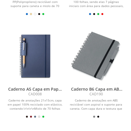
PP(Polipropileno) reciclável com
100 folhas, sendo elas 7 páginas
suporte para caneta e miolo de 70
iniciais com área para dados pessoais,
folhas brancas...
calendário...
Caderno A5 Capa em Papel
Caderno B6 Capa em ABS
Reciclado
com Caneta
CAD008
CAD190
Caderno de anotações 21x15cm, capa
Caderno de anotações em ABS
em papel 100% reciclado com elástico,
reciclável com aspiral e suporte para
contendo:\r\n\r\nMiolo de 70 folhas
caneta. Com capa dura e textura que
pautadas na...
imita pedra ,...