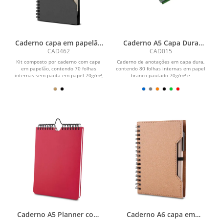
Caderno capa em papelão
Caderno A5 Capa Dura
reciclado com caneta
(21x14,5)
CAD462
CAD015
Kit composto por caderno com capa
Caderno de anotações em capa dura,
em papelão, contendo 70 folhas
contendo 80 folhas internas em papel
internas sem pauta em papel 70g/m²,
branco pautado 70g/m² e
acompanhado de blocos...
encadernação em espiral...
Caderno A5 Planner com
Caderno A6 capa em