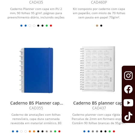
capa em PU
papelão reciclado com
CAD435
CAD460P
caneta
Caderno Planner com capa em PU 2
Kit composto por caderno com capa
mm, 90 folhas 95 g/m², páginas para
em papelão, com miolo de 70 folhas
preenchimento diário, incluindo seções
sem pauta em papel 70g/m².
de...
Acompanha caneta...
Caderno B5 Planner capa
Caderno B5 planner capa
dura
em Percalux
CAD355
CAD437
Caderno de anotações com folhas
Caderno planner com capa rígida em
removíveis, capa dura cartonada
Percalux de 2mm em formato espiral.
revestida em material sintético, 80
Contém 90 folhas brancas de 95g/m².
folhas pautadas 75...
Folhas...