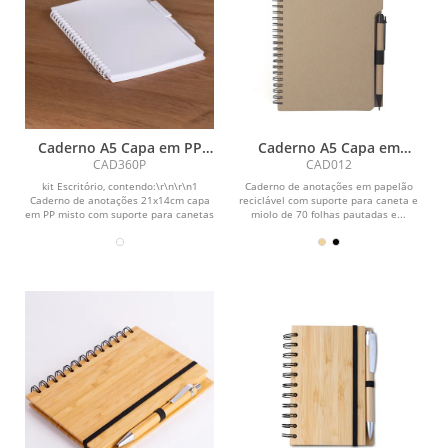
Caderno A5 Capa em PP
Caderno A5 Capa em
com caneta
Papelão Reciclado c/
CAD360P
CAD012
Caneta
kit Escritório, contendo:\r\n\r\n1
Caderno de anotações em papelão
Caderno de anotações 21x14cm capa
reciclável com suporte para caneta e
em PP misto com suporte para canetas
miolo de 70 folhas pautadas e...
e miolo 70...