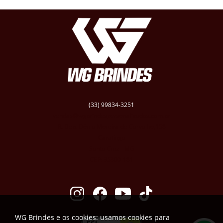
(33) 99834-3251
vendas@wgbrindespersonalizados.com.br
R. Dep. Dênio Moreira de Carvalho,158
Caratinga
Santa Cruz - MG
CEP: 35300-181
WG Brindes e os cookies: usamos cookies para