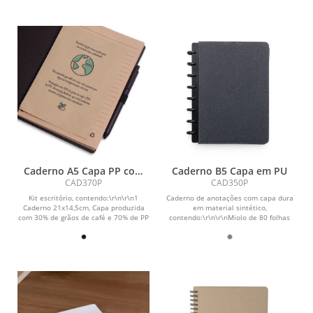
Caderno A5 Capa PP com
Caderno B5 Capa em PU
Caneta
CAD370P
CAD350P
Kit escritório, contendo:\r\n\r\n1
Caderno de anotações com capa dura
Caderno 21x14,5cm, Capa produzida
em material sintético,
com 30% de grãos de café e 70% de PP
contendo:\r\n\r\nMiolo de 80 folhas
misto, com...
pautadas na cor...