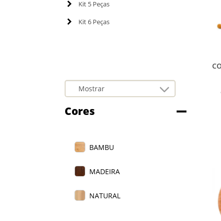
Kit 5 Peças
Kit 6 Peças
CO
Cores
BAMBU
MADEIRA
NATURAL