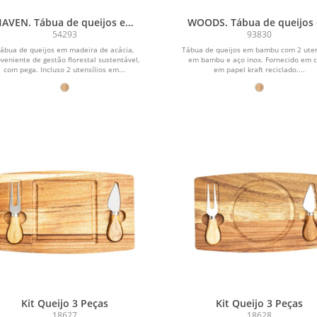
AVEN. Tábua de queijos em
WOODS. Tábua de queijos
madeira de acácia com 2
bambu com 2 utensílios 
54293
93830
ensílios em madeira de acácia
bambu e aço inox
ábua de queijos em madeira de acácia,
Tábua de queijos em bambu com 2 uten
e aço inox
veniente de gestão florestal sustentável,
em bambu e aço inox. Fornecido em c
com pega. Incluso 2 utensílios em...
em papel kraft reciclado....
Kit Queijo 3 Peças
Kit Queijo 3 Peças
18627
18628