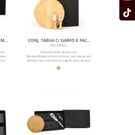
EM
CONJ. TÁBUA C/ GARFO E FACA
PARA QUEIJO - 3 PEÇAS
PD-38023
ular
Conjunto para Queijo em
edor.
Bambu/Madeira/Inox.\nConta com tábua em
 e...
Bambu; faca com ponta e garfo para Queijo
em...