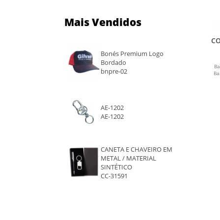
Mais Vendidos
CO
Bonés Premium Logo
Bordado
Ba
bnpre-02
Ba
AE-1202
AE-1202
CANETA E CHAVEIRO EM
METAL / MATERIAL
SINTÉTICO
CC-31591