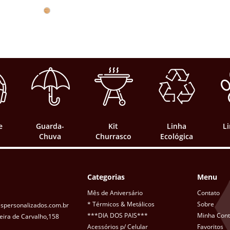
e
Guarda-
Kit
Linha
L
Chuva
Churrasco
Ecológica
Categorias
Menu
Mês de Aniversário
Contato
* Térmicos & Metálicos
Sobre
spersonalizados.com.br
***DIA DOS PAIS***
Minha Con
eira de Carvalho,158
Acessórios p/ Celular
Favoritos