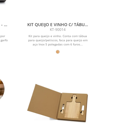
- 3
KIT QUEIJO E VINHO C/ TÁBUA,
FACA E ABRIDOR - 3 PÇS
KT-90014
 por
Kit para queijo e vinho. Conta com tábua
 garfo
para queijo/petiscos, faca para queijo em
aço Inox 5 polegadas com 6 furos...