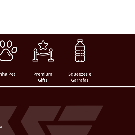
inha Pet
Premium
Squeezes e
Gifts
Garrafas
ta