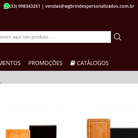
(33) 998343251
| vendas@wgbrindespersonalizados.com.br
MENTOS
PROMOÇÕES
CATÁLOGOS