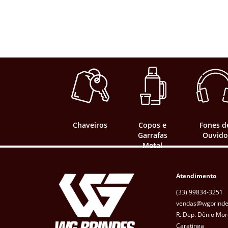
Chaveiros
Copos e
Fones d
Garrafas
Ouvido
Metal
Atendimento
(33) 99834-3251
vendas@wgbrinde
R. Dep. Dênio Mor
Caratinga