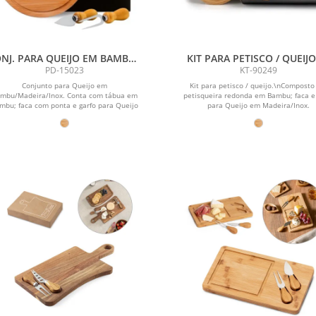
NJ. PARA QUEIJO EM BAMBU /
KIT PARA PETISCO / QUEIJO 
INOX - 3 PÇS
PÇS
PD-15023
KT-90249
Conjunto para Queijo em
Kit para petisco / queijo.\nComposto
mbu/Madeira/Inox. Conta com tábua em
petisqueira redonda em Bambu; faca e
mbu; faca com ponta e garfo para Queijo
para Queijo em Madeira/Inox.
em Madeira/Inox....