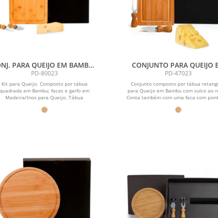
NJ. PARA QUEIJO EM BAMBU /
CONJUNTO PARA QUEIJO 
MADEIRA / INOX - 3 PÇS
BAMBU/INOX - 3 PÇS
PD-80023
PD-47023
Kit para Queijo. Composto por tábua
Conjunto composto por tábua retang
quadrada em Bambu; facas e garfo em
para Queijo em Bambu com sulco ao r
Madeira/Inox para Queijo. Tábua
Conta também com uma faca com ponta
confeccionada com...