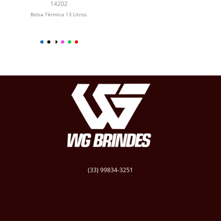
14202
Bolsa Térmica 13 Litros.
(33) 99834-3251
vendas@wgbrindespersonalizados.com.br
R. Dep. Dênio Moreira de Carvalho,158
Caratinga
Santa Cruz - MG