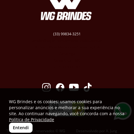
(33) 99834-3251
vendas@wgbrindespersonalizados.com.br
R. Dep. Dênio Moreira de Carvalho,158
Caratinga
Santa Cruz - MG
CEP: 35300-181
WG Brindes e os cookies: usamos cookies para
personalizar anúncios e melhorar a sua experiência no
site. Ao continuar navegando, você concorda com a nossa
Política de Privacidade
Entendi
Todos os direitos reservados © WG
Desenvolvido por
A. Jung