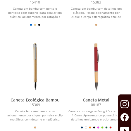
Suporte para Celular
15410
15383
Caneta em bambu com ponta e
Caneta em bambu com detalhes em
ponteira com suporte para celular em
plástico. Possui acionamento por
plástico, acionamento por rotação e
clique e carga esferográfica azul de
carga esferográfica...
1,0mm.
Caneta Ecológica Bambu
Caneta Metal
15369
08187
Caneta feita em bambu com
Caneta com carga esferográfica azul de
acionamento por clique, ponteira e clip
1.0mm. Apresenta corpo metálico,
metálicos com detalhe em plástico.
detalhes em bambu e acionamento
Possui carga...
por clique,...