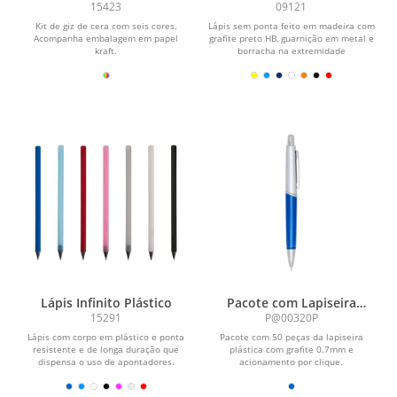
15423
09121
Kit de giz de cera com seis cores.
Lápis sem ponta feito em madeira com
Acompanha embalagem em papel
grafite preto HB, guarnição em metal e
kraft.
borracha na extremidade
oposta.\r\n\r\nObs.:...
Lápis Infinito Plástico
Pacote com Lapiseira
Plástica
15291
P@00320P
Lápis com corpo em plástico e ponta
Pacote com 50 peças da lapiseira
resistente e de longa duração que
plástica com grafite 0.7mm e
dispensa o uso de apontadores.
acionamento por clique.