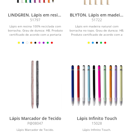
LINDGREN. Lápis em resina
BLYTON. Lápis em madeira
100% reciclada com
natural não apontado com
51797
51722
borracha
borracha no topo
Lápis em resina 100% reciclada com
Lápis em madeira natural com
borracha. Grau de dureza: HB. Produto
borracha no topo. Grau de dureza: HB.
certificado de acordo com a portaria
Produto certificado de acordo com a
Inmetro...
portaria Inmetro...
Lápis Marcador de Tecido
Lápis Infinito Touch
P@08047
15028
Lápis Marcador de Tecido.
Lápis Infinito Touch.