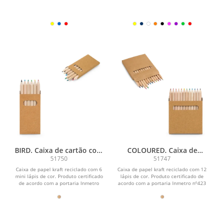
BIRD. Caixa de cartão com
COLOURED. Caixa de
6 mini lápis de cor
cartão com 12 mini lápis de
51750
51747
cor
Caixa de papel kraft reciclado com 6
Caixa de papel kraft reciclado com 12
mini lápis de cor. Produto certificado
lápis de cor. Produto certificado de
de acordo com a portaria Inmetro
acordo com a portaria Inmetro nº423
nº423 de...
de...