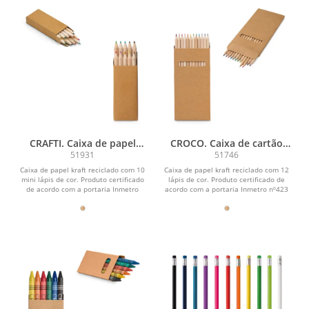
CRAFTI. Caixa de papel
CROCO. Caixa de cartão
kraft reciclado com 10 mini
com 12 lápis de cor
51931
51746
lápis de cor
Caixa de papel kraft reciclado com 10
Caixa de papel kraft reciclado com 12
mini lápis de cor. Produto certificado
lápis de cor. Produto certificado de
de acordo com a portaria Inmetro
acordo com a portaria Inmetro nº423
nº423 de...
de...