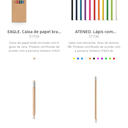
EAGLE. Caixa de papel kraft
ATENEO. Lápis com
reciclado com 6 gizes de
borracha
51754
51736
cera
Caixa de papel kraft reciclado com 6
Lápis com borracha. Grau de dureza:
gizes de cera. Produto certificado de
HB. Produto certificado de acordo com
acordo com a portaria Inmetro nº423
a portaria Inmetro nº423 de
de...
8/out/2021. ø7 x...