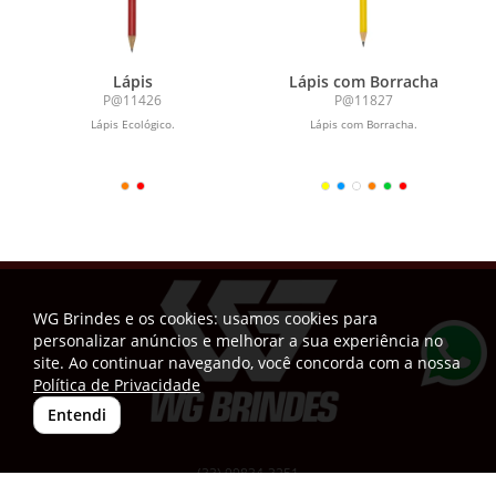
Lápis
Lápis com Borracha
P@11426
P@11827
Lápis Ecológico.
Lápis com Borracha.
WG Brindes e os cookies: usamos cookies para
personalizar anúncios e melhorar a sua experiência no
site. Ao continuar navegando, você concorda com a nossa
Política de Privacidade
Entendi
(33) 99834-3251