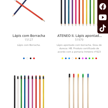
Lápis com Borracha
ATENEO II. Lápis apontado
com borracha
15127
51979
Lápis com Borracha.
Lápis apontado com borracha. Grau de
dureza: HB. Produto certificado de
acordo com a portaria Inmetro nº423
de 8/out/2021...