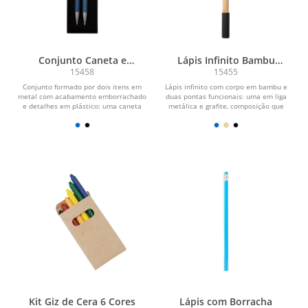
Conjunto Caneta e
Lápis Infinito Bambu
Lapiseira Metal
Multifuncional
15458
15455
Conjunto formado por dois itens em
Lápis infinito com corpo em bambu e
metal com acabamento emborrachado
duas pontas funcionais: uma em liga
e detalhes em plástico: uma caneta
metálica e grafite, composição que
com acionamento por...
elimina a...
Kit Giz de Cera 6 Cores
Lápis com Borracha