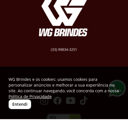
(33) 99834-3251
vendas@wgbrindespersonalizados.com.br
R. Dep. Dênio Moreira de Carvalho,158
Caratinga
Santa Cruz - MG
WG Brindes e os cookies: usamos cookies para
CEP: 35300-181
personalizar anúncios e melhorar a sua experiência no
site. Ao continuar navegando, você concorda com a nossa
Política de Privacidade
Entendi