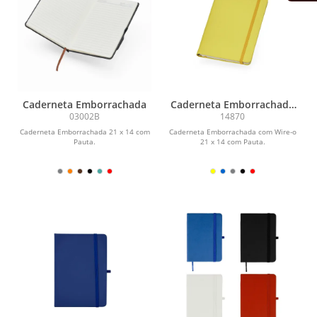
Caderneta Emborrachada
Caderneta Emborrachada
com Wire-o
03002B
14870
Caderneta Emborrachada 21 x 14 com
Caderneta Emborrachada com Wire-o
Pauta.
21 x 14 com Pauta.