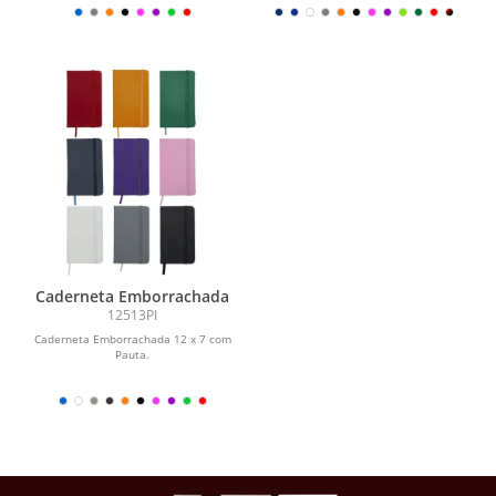
Caderneta Emborrachada
12513PI
Caderneta Emborrachada 12 x 7 com
Pauta.