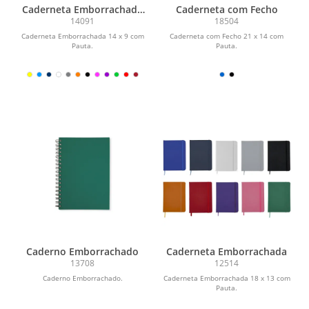
Caderneta Emborrachada
Caderneta com Fecho
com Porta Caneta
14091
18504
Caderneta Emborrachada 14 x 9 com
Caderneta com Fecho 21 x 14 com
Pauta.
Pauta.
Caderno Emborrachado
Caderneta Emborrachada
13708
12514
Caderno Emborrachado.
Caderneta Emborrachada 18 x 13 com
Pauta.