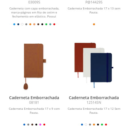
com Porta Caneta
03009S
P@14429S
Caderneta com capa emborrachada,
Caderneta Emborrachada 17 x 13 sem
marca-páginas em fita de cetim e
Pauta.
fechamento em elástico. Possui
aproximadamente 80 folhas...
Caderneta Emborrachada
Caderneta Emborrachada
08181
12514SN
Caderneta Emborrachada 17 x 9 com
Caderneta Emborrachada 17 x 12 Sem
Pauta.
Pauta.