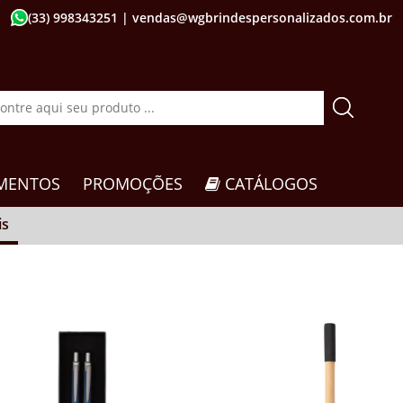
(33) 998343251
| vendas@wgbrindespersonalizados.com.br
MENTOS
PROMOÇÕES
CATÁLOGOS
is