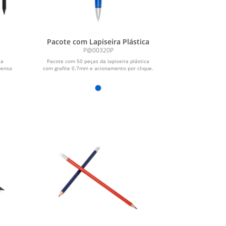
Pacote com Lapiseira Plástica
P@00320P
ta
Pacote com 50 peças da lapiseira plástica
pensa
com grafite 0.7mm e acionamento por clique.