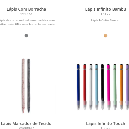
Lápis Com Borracha
Lápis Infinito Bambu
15127A
15177
ápis de corpo redondo em madeira com
Lápis Infinito Bambu.
afite preto HB e uma borracha na ponta.
Lápis Marcador de Tecido
Lápis Infinito Touch
P@08047
15028