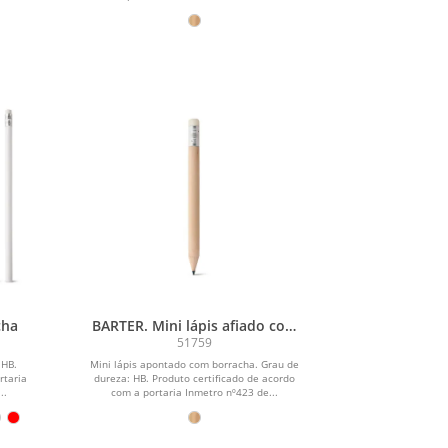
cha
BARTER. Mini lápis afiado com
borracha
51759
 HB.
Mini lápis apontado com borracha. Grau de
rtaria
dureza: HB. Produto certificado de acordo
..
com a portaria Inmetro nº423 de...