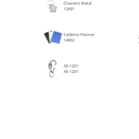
Chaveiro Metal
12691
ROXO
VERDE
Caderno Planner
14802
VERDE CLARO
VERMELHO
AE-1201
AE-1201
LARANJA
ROSA
AZUL MARINHO
AZUL ESCURO
BAMBU