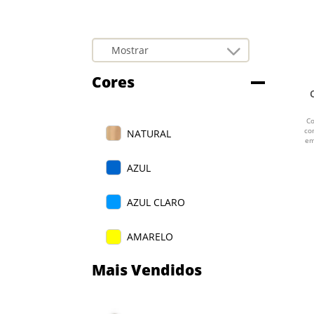
Cores
Co
co
NATURAL
em
AZUL
AZUL CLARO
AMARELO
Mais Vendidos
BRANCO
PRETO