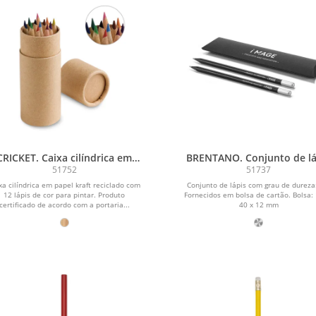
CRICKET. Caixa cilíndrica em
BRENTANO. Conjunto de lá
papel kraft reciclado com 12
51752
51737
lápis de cor
xa cilíndrica em papel kraft reciclado com
Conjunto de lápis com grau de dureza
12 lápis de cor para pintar. Produto
Fornecidos em bolsa de cartão. Bolsa:
certificado de acordo com a portaria...
40 x 12 mm