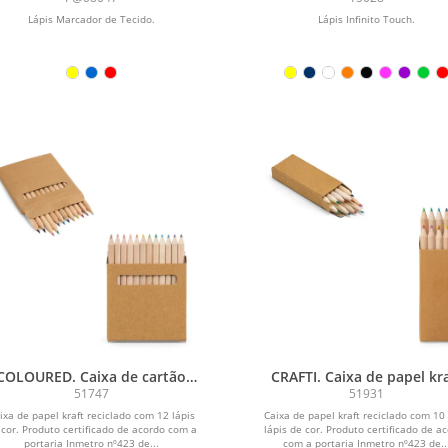
Lápis Marcador de Tecido.
Lápis Infinito Touch.
COLOURED. Caixa de cartão
CRAFTI. Caixa de papel kr
com 12 mini lápis de cor
reciclado com 10 mini lápi
51747
51931
cor
ixa de papel kraft reciclado com 12 lápis
Caixa de papel kraft reciclado com 10
 cor. Produto certificado de acordo com a
lápis de cor. Produto certificado de a
portaria Inmetro nº423 de...
com a portaria Inmetro nº423 de..