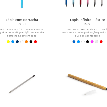
Lápis com Borracha
Lápis Infinito Plástico
09121
15291
Lápis sem ponta feito em madeira com
Lápis com corpo em plástico e pon
grafite preto HB, guarnição em metal e
resistente e de longa duração que dis
borracha na extremidade
o uso de apontadores.
oposta.\r\n\r\nObs.:...