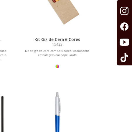
Kit Giz de Cera 6 Cores
15423
 duas
Kit de giz de cera com seis cores. Acompanha
ica e
embalagem em papel kraft.
.