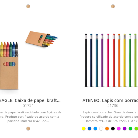
EAGLE. Caixa de papel kraft
ATENEO. Lápis com borra
eciclado com 6 gizes de cera
51754
51736
xa de papel kraft reciclado com 6 gizes de
Lápis com borracha. Grau de dureza:
ra. Produto certificado de acordo com a
Produto certificado de acordo com a po
portaria Inmetro nº423 de...
Inmetro nº423 de 8/out/2021. ø7 x.