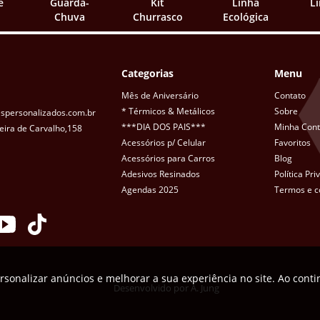
e
Guarda-
Kit
Linha
L
Chuva
Churrasco
Ecológica
Categorias
Menu
Mês de Aniversário
Contato
* Térmicos & Metálicos
Sobre
spersonalizados.com.br
***DIA DOS PAIS***
Minha Con
eira de Carvalho,158
Acessórios p/ Celular
Favoritos
Acessórios para Carros
Blog
Adesivos Resinados
Política Pr
Agendas 2025
Termos e c
rsonalizar anúncios e melhorar a sua experiência no site. Ao cont
Desenvolvido por
A. Jung