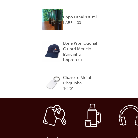
VERDE
Copo Label 400 ml
LABEL400
LARANJA
VERMELHO
Boné Promocional
Oxford Modelo
Bandinha
CINZA
bnprob-01
Chaveiro Metal
Plaquinha
10201