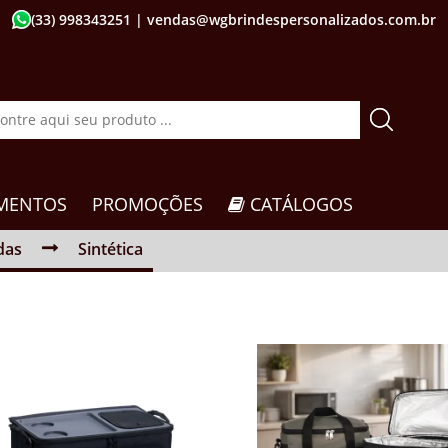
(33) 998343251
| vendas@wgbrindespersonalizados.com.br
MENTOS
PROMOÇÕES
CATÁLOGOS
das
Sintética