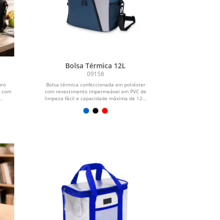
Bolsa Térmica 12L
09158
uro
Bolsa térmica confeccionada em poliéster
, com
com revestimento impermeável em PVC de
..
limpeza fácil e capacidade máxima de 12...