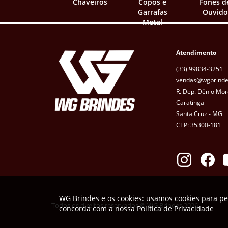
Chaveiros
Copos e
Fones d
Garrafas
Ouvido
Metal
Atendimento
(33) 99834-3251
vendas@wgbrinde
R. Dep. Dênio Mor
Caratinga
Santa Cruz - MG
CEP: 35300-181
WG Brindes e os cookies: usamos cookies para pe
Todos os direitos reservados © WG Brindes 2026
concorda com a nossa
Política de Privacidade