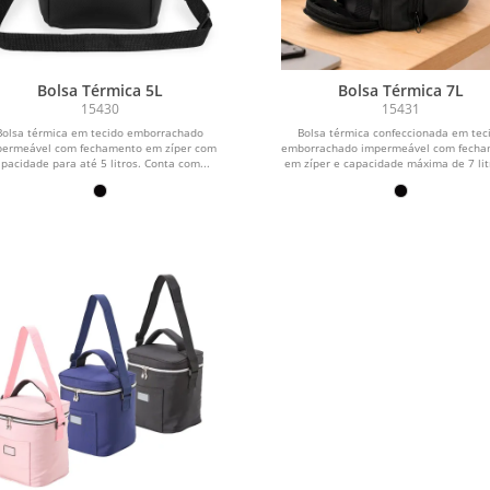
Bolsa Térmica 5L
Bolsa Térmica 7L
15430
15431
Bolsa térmica em tecido emborrachado
Bolsa térmica confeccionada em tec
permeável com fechamento em zíper com
emborrachado impermeável com fech
pacidade para até 5 litros. Conta com...
em zíper e capacidade máxima de 7 litr