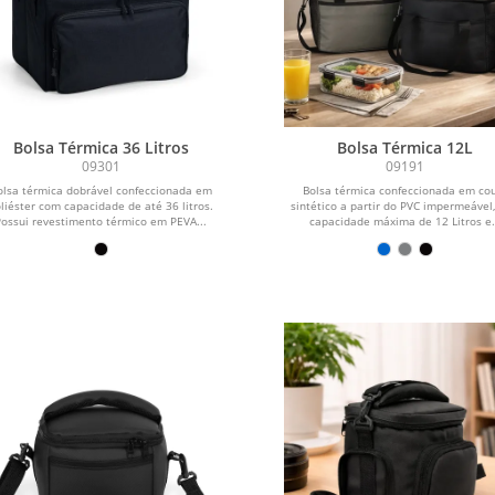
Bolsa Térmica 36 Litros
Bolsa Térmica 12L
09301
09191
olsa térmica dobrável confeccionada em
Bolsa térmica confeccionada em co
liéster com capacidade de até 36 litros.
sintético a partir do PVC impermeável
Possui revestimento térmico em PEVA...
capacidade máxima de 12 Litros e.