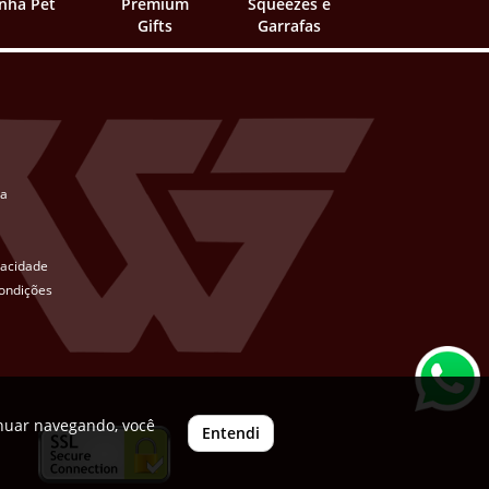
inha Pet
Premium
Squeezes e
Gifts
Garrafas
ta
ivacidade
ondições
inuar navegando, você
Entendi