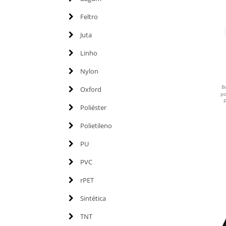
Feltro
Juta
Linho
Nylon
B
Oxford
po
Poliéster
Polietileno
PU
PVC
rPET
Sintética
TNT