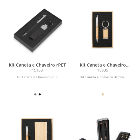
Kit Caneta e Chaveiro rPET
Kit Caneta e Chaveiro
Bambu
15168
18835
Kit Caneta e Chaveiro rPET.
Kit Caneta e Chaveiro Bambu.