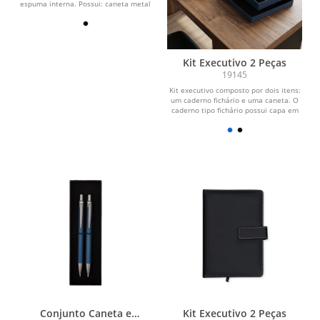
espuma interna. Possui: caneta metal
brilhante com...
Kit Executivo 2 Peças
19145
Kit executivo composto por dois itens:
um caderno fichário e uma caneta. O
caderno tipo fichário possui capa em
couro...
Conjunto Caneta e
Kit Executivo 2 Peças