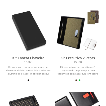
Kit Caneta Chaveiro
Kit Executivo 2 Peças
Alumínio
15363
15368
Kit composto por uma caneta e um
Kit executivo com dois itens. O
chaveiro abridor, ambos fabricados em
conjunto é composto por uma
alumínio reciclado. O abridor possui
caderneta com capa dura em couro
formato de pé...
sintético revestido com fibra...