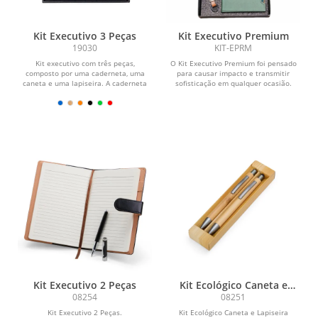
Kit Executivo 3 Peças
Kit Executivo Premium
19030
KIT-EPRM
Kit executivo com três peças,
O Kit Executivo Premium foi pensado
composto por uma caderneta, uma
para causar impacto e transmitir
caneta e uma lapiseira. A caderneta
sofisticação em qualquer ocasião.
possui capa dura em...
Composto por itens...
Kit Executivo 2 Peças
Kit Ecológico Caneta e
Lapiseira Bambu
08254
08251
Kit Executivo 2 Peças.
Kit Ecológico Caneta e Lapiseira