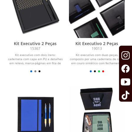
Kit Executivo 2 Peças
Kit Executivo 2 Peças
15367
19013
Kit executivo com dois itens:
Kit executivo com duas peças,
caderneta com capa em PU e detalhes
composto por uma caderneta de capa
em relevo, marca-páginas em fita de
em couro sintético com fechamento
cetim e cerca de 80...
magnético e cerca de...