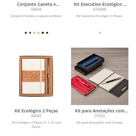
Conjunto Caneta e
Kit Executivo Ecológico 3
Lapiseira Metal
Peças
08094
07048B
Conjunto Caneta e Lapiseira Metal.
Kit Executivo Ecológico 3 Peças.
Kit Ecológico 2 Peças
Kit para Anotações com
Caneta
08095
07050
Kit Ecológico 2 Peças 21 x 14 com
Kit para Anotações com Caneta.
Pauta.