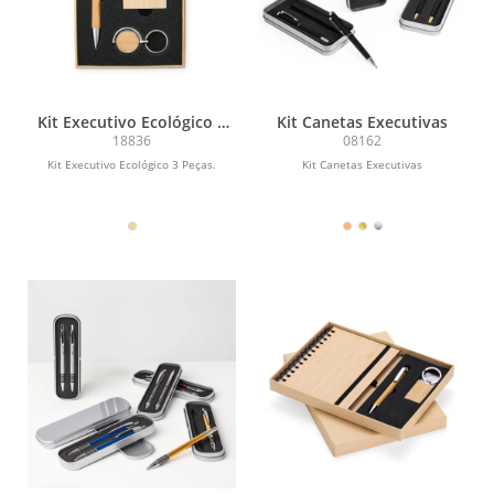
Kit Executivo Ecológico 3
Kit Canetas Executivas
Peças
18836
08162
Kit Executivo Ecológico 3 Peças.
Kit Canetas Executivas