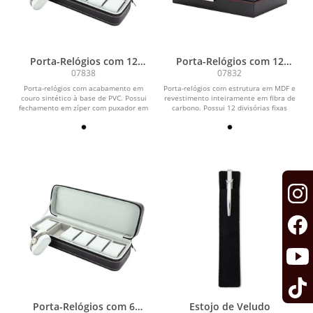
Porta-Relógios com 12
Porta-Relógios com 12
Divisórias
Divisórias
07838
07832
Porta-relógios com acabamento em
Porta-relógios com estrutura em MDF e
couro sintético à base de PVC. Possui
revestimento inteiramente em fibra de
fechamento em zíper com puxador em
carbono. Possui 12 divisórias fixas
couro...
com...
Porta-Relógios com 6
Estojo de Veludo