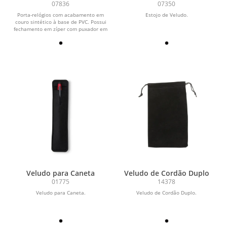
Divisórias
07836
07350
Porta-relógios com acabamento em
Estojo de Veludo.
couro sintético à base de PVC. Possui
fechamento em zíper com puxador em
couro...
Veludo para Caneta
Veludo de Cordão Duplo
01775
14378
Veludo para Caneta.
Veludo de Cordão Duplo.