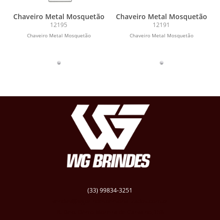
Chaveiro Metal Mosquetão
Chaveiro Metal Mosquetão
12195
12191
Chaveiro Metal Mosquetão
Chaveiro Metal Mosquetão
(33) 99834-3251
vendas@wgbrindespersonalizados.com.br
R. Dep. Dênio Moreira de Carvalho,158