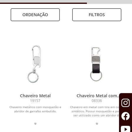
ORDENAÇÃO
FILTROS
Chaveiro Metal
Chaveiro Metal com
Mosquetão
19157
08336
Chaveiro metálico com mosquetão e
Chaveiro em metal com tira em couro
abridor de garrafas embutido.
sintético. Possui mosquetão e pode
ser utilizado como um abridor de
garrafas.