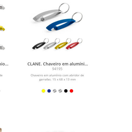
nio
CLANE. Chaveiro em alumínio
s
com abridor de garrafas
94195
de
Chaveiro em alumínio com abridor de
garrafas. 15 x 68 x 13 mm