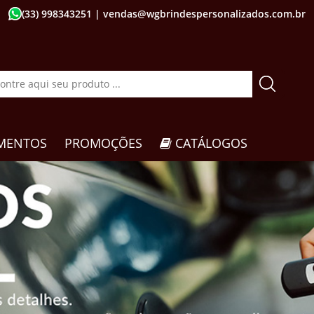
(33) 998343251
| vendas@wgbrindespersonalizados.com.br
MENTOS
PROMOÇÕES
CATÁLOGOS