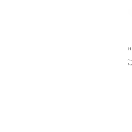
H
Ch
Fo