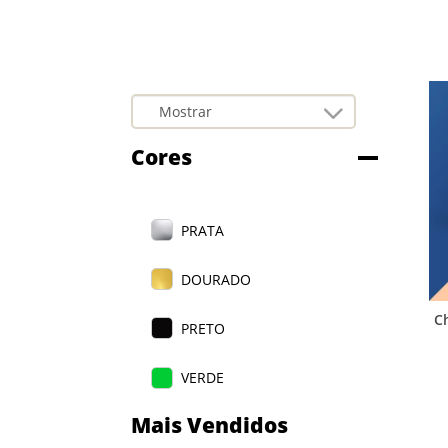
Cores
PRATA
DOURADO
C
PRETO
VERDE
Mais Vendidos
VERMELHO