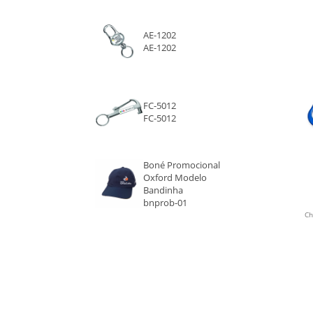
AZUL
AE-1202
AE-1202
ROXO
LARANJA
FC-5012
FC-5012
ROSA
CHAMPAGNE
Boné Promocional
Oxford Modelo
Bandinha
CROMADO
bnprob-01
Ch
MADEIRA
MADEIRA CLARA
BAMBU