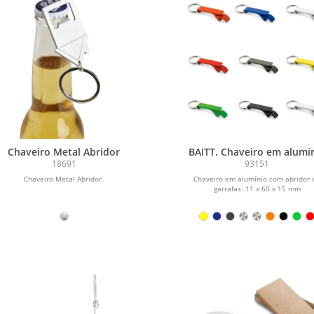
Chaveiro Metal Abridor
BAITT. Chaveiro em alumí
com abridor de garrafa
18691
93151
Chaveiro Metal Abridor.
Chaveiro em alumínio com abridor 
garrafas. 11 x 60 x 15 mm