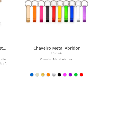
tal
Chaveiro Metal Abridor
s
09824
afas.
Chaveiro Metal Abridor.
kraft