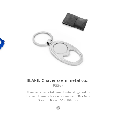
BLAKE. Chaveiro em metal com
abridor de garrafas
93367
Chaveiro em metal com abridor de garrafas.
Fornecido em bolsa de non-woven. 36 x 67 x
3 mm | Bolsa: 60 x 100 mm