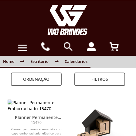
Home
Escritório
Calendários
ORDENAÇÃO
FILTROS
Planner Permanente
Emborrachado
15470
Planner permanente sem data com
capa emborrachada, elástico para