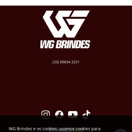
(33) 99834-3251
vendas@wgbrindespersonalizados.com.br
R. Dep. Dênio Moreira de Carvalho,158
Caratinga
Santa Cruz - MG
CEP: 35300-181
WG Brindes e os cookies: usamos cookies para