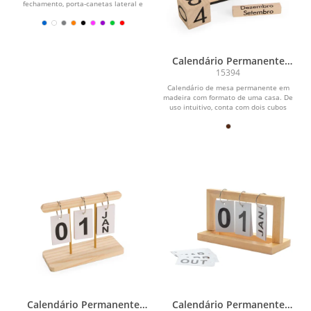
fechamento, porta-canetas lateral e
marca-páginas em fita...
Calendário Permanente
Madeira
15394
Calendário de mesa permanente em
madeira com formato de uma casa. De
uso intuitivo, conta com dois cubos
para os dias do...
Calendário Permanente
Calendário Permanente