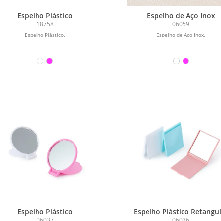
Espelho Plástico
Espelho de Aço Inox
18758
06059
Espelho Plástico.
Espelho de Aço Inox.
Espelho Plástico
Espelho Plástico Retangu
Sem Aumento
06037
06036