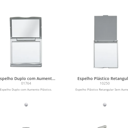
spelho Duplo com Aumento
Espelho Plástico Retangu
Plástico
Sem Aumento
01764
10250
Espelho Duplo com Aumento Plástico.
Espelho Plástico Retangular Sem Aum