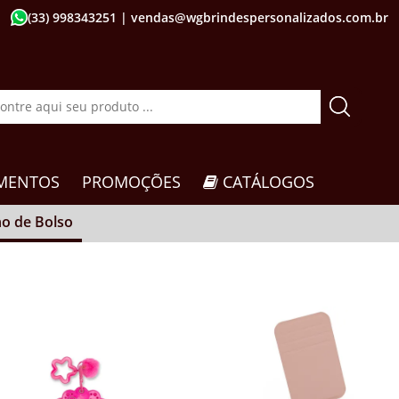
(33) 998343251
| vendas@wgbrindespersonalizados.com.br
MENTOS
PROMOÇÕES
CATÁLOGOS
ho de Bolso