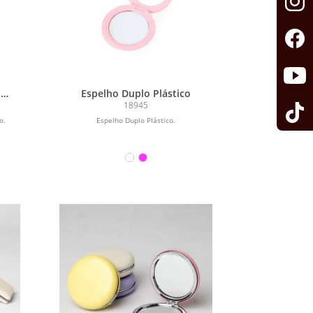
o
Espelho Duplo Plástico
18945
o.
Espelho Duplo Plástico.