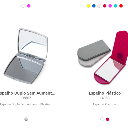
spelho Duplo Sem Aumento
Espelho Plástico
Plástico
18607
14383
Espelho Duplo Sem Aumento Plástico.
Espelho Plástico.