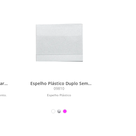
lar
Espelho Plástico Duplo Sem
Aumento
09810
ento.
Espelho Plástico