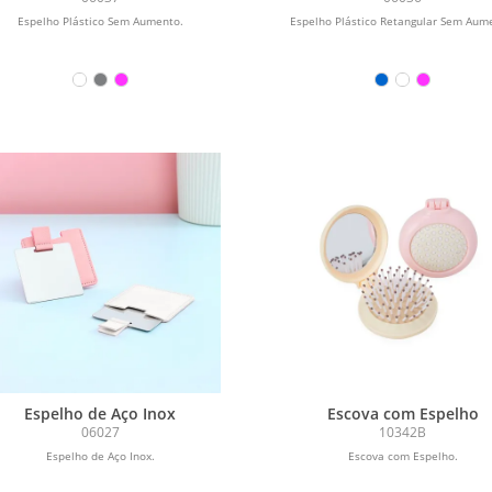
Espelho Plástico Sem Aumento.
Espelho Plástico Retangular Sem Aum
Espelho de Aço Inox
Escova com Espelho
06027
10342B
Espelho de Aço Inox.
Escova com Espelho.