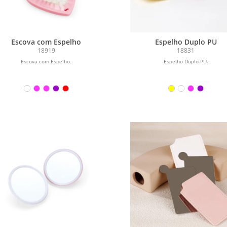
Escova com Espelho
Espelho Duplo PU
18919
18831
Escova com Espelho.
Espelho Duplo PU.