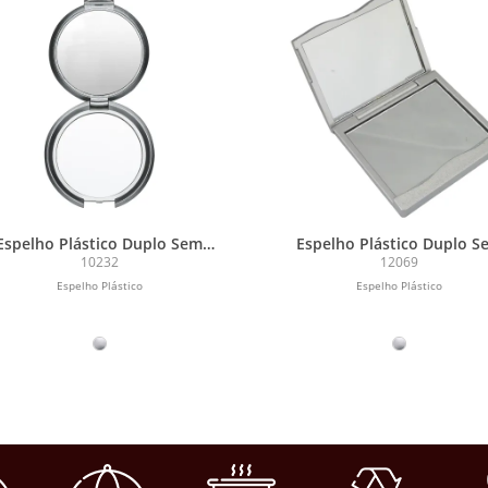
Espelho Plástico Duplo Sem
Espelho Plástico Duplo S
Aumento
Aumento
10232
12069
Espelho Plástico
Espelho Plástico