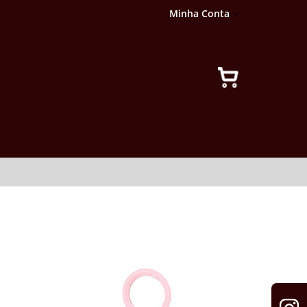
Minha Conta