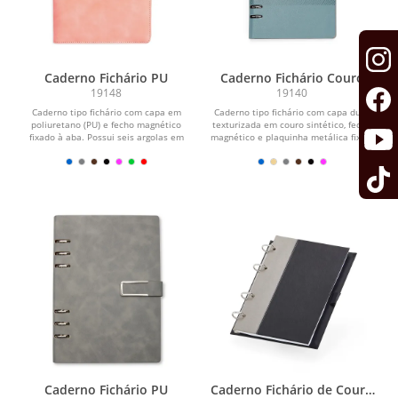
Caderno Fichário PU
Caderno Fichário Couro
Sintético
19148
19140
Caderno tipo fichário com capa em
Caderno tipo fichário com capa dura
poliuretano (PU) e fecho magnético
texturizada em couro sintético, fecho
fixado à aba. Possui seis argolas em
magnético e plaquinha metálica fixa à
aço carbono,...
aba....
Caderno Fichário PU
Caderno Fichário de Couro