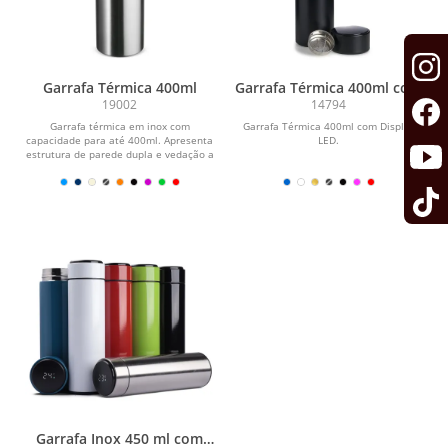
Garrafa Térmica 400ml
Garrafa Térmica 400ml com
Display LED
19002
14794
Garrafa térmica em inox com
Garrafa Térmica 400ml com Display
capacidade para até 400ml. Apresenta
LED.
estrutura de parede dupla e vedação a
vácuo, que...
Garrafa Inox 450 ml com