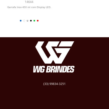
Display LED
14644
Garrafa Inox 450 ml com Display LED.
(33) 99834-3251
vendas@wgbrindespersonalizados.com.br
R. Dep. Dênio Moreira de Carvalho,158
Caratinga
Santa Cruz - MG