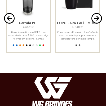
Garrafa PET
COPO PARA CAFÉ EM AÇO
INOX - PRETO - 60ML
GA4510
IC-00161
Garrafa plástica em RPET com
Copo para café em Aço Inox.\nConta
capacidade de até 700 ml com alça
com parede dupla, pra manter a
flexível em silicone. Tampa
temperatura por mais tempo.
rosqueável com anel de...