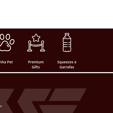
inha Pet
Premium
Squeezes e
Gifts
Garrafas
ta