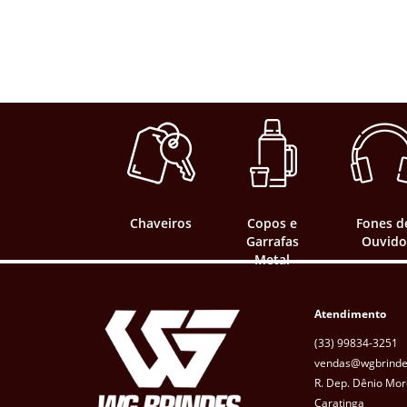
Chaveiros
Copos e
Fones d
Garrafas
Ouvido
Metal
Atendimento
(33) 99834-3251
vendas@wgbrinde
R. Dep. Dênio Mor
Caratinga