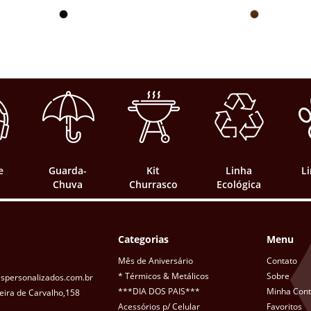
e
Guarda-
Kit
Linha
L
Chuva
Churrasco
Ecológica
Categorias
Menu
Mês de Aniversário
Contato
* Térmicos & Metálicos
Sobre
spersonalizados.com.br
***DIA DOS PAIS***
Minha Con
eira de Carvalho,158
Acessórios p/ Celular
Favoritos