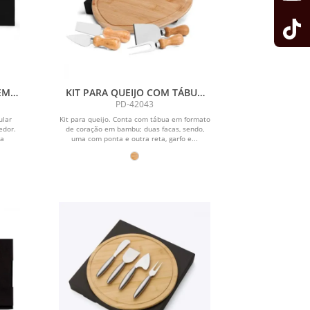
EM
KIT PARA QUEIJO COM TÁBUA
FORMATO CORAÇÃO - 5 PÇS
PD-42043
ular
Kit para queijo. Conta com tábua em formato
edor.
de coração em bambu; duas facas, sendo,
ma
uma com ponta e outra reta, garfo e...