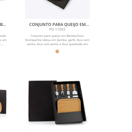
BU /
CONJUNTO PARA QUEIJO EM
BAMBU / INOX - 5 PÇS
PD-11093
onda
Conjunto para queijo em Bambu/Inox.
 e um
Acompanha tábua em bambu; garfo, faca sem
...
ponta, faca com ponta e faca quadrada em
aço...