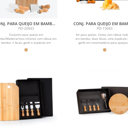
NJ. PARA QUEIJO EM BAMBU /
CONJ. PARA QUEIJO EM BAM
MADEIRA / INOX OREGON - 5
MADEIRA / INOX - 5 PÇS
PD-20043
PD-15043
PÇS
Conjunto para queijo em
Kit para queijo. Conta com tábua red
mbu/Madeira/Inox.\nConta com tábua em
em bambu; duas facas, uma espátula
bambu: 2 facas, garfo e espátula em
garfo em inox/madeira para queijos.
madeira/inox.