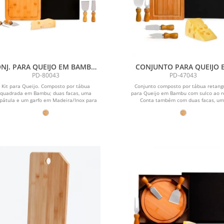
NJ. PARA QUEIJO EM BAMBU /
CONJUNTO PARA QUEIJO 
MADEIRA / INOX - 5 PÇS
BAMBU/INOX - 5 PÇS
PD-80043
PD-47043
Kit para Queijo. Composto por tábua
Conjunto composto por tábua retang
quadrada em Bambu; duas facas, uma
para Queijo em Bambu com sulco ao r
pátula e um garfo em Madeira/Inox para
Conta também com duas facas, u
Queijos....
espátula...