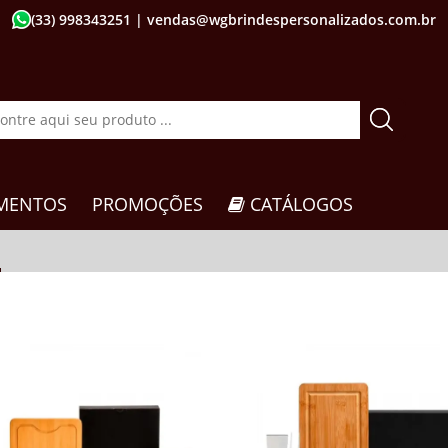
(33) 998343251
| vendas@wgbrindespersonalizados.com.br
MENTOS
PROMOÇÕES
CATÁLOGOS