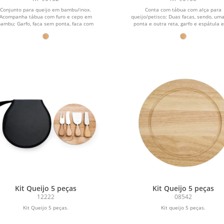
Conjunto para queijo em bambu/inox.
Conta com tábua com alça para
Acompanha tábua com furo e cepo em
queijo/petisco; Duas facas, sendo, um
bambu; Garfo, faca sem ponta, faca com
ponta e outra reta, garfo e espátula e
ponta e faca...
Kit Queijo 5 peças
Kit Queijo 5 peças
12222
08542
Kit Queijo 5 peças.
Kit queijo 5 peças.