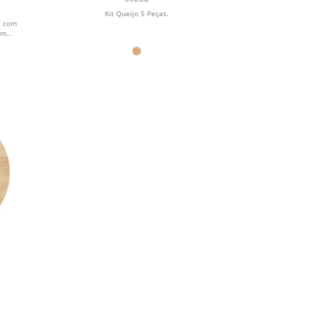
Kit Queijo 5 Peças.
a com
m...