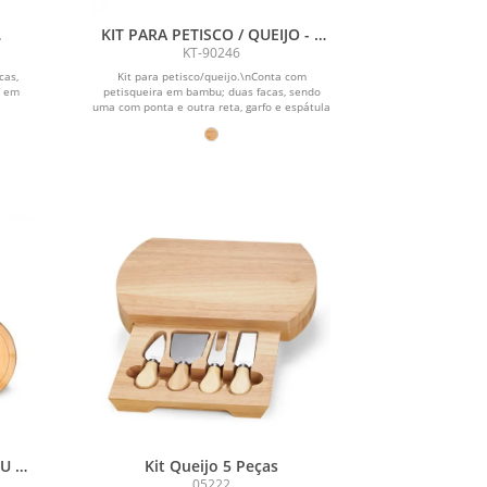
KIT PARA PETISCO / QUEIJO - 5
PÇS
KT-90246
cas,
Kit para petisco/queijo.\nConta com
o em
petisqueira em bambu; duas facas, sendo
uma com ponta e outra reta, garfo e espátula
em...
U /
Kit Queijo 5 Peças
05222