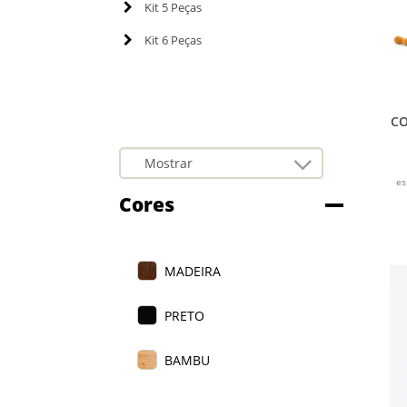
Kit 5 Peças
Kit 6 Peças
CO
es
Cores
MADEIRA
PRETO
BAMBU