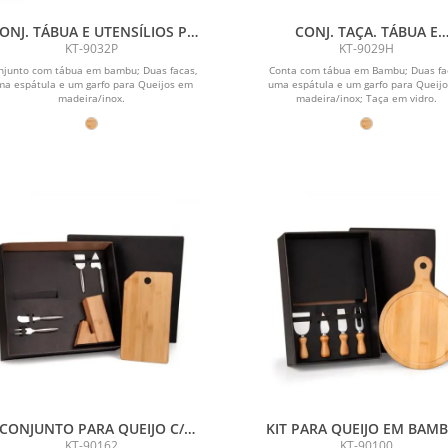
ONJ. TÁBUA E UTENSÍLIOS P/
CONJ. TAÇA. TÁBUA E
QUEIJO - 5 PEÇAS
UTENSILIOS - 6 PEÇAS
KT-9032P
KT-9029H
njunto com tábua em bambu; Duas facas,
Conta com tábua em Bambu; Duas fa
ma espátula e um garfo para Queijos em
uma espátula e um garfo para Queij
madeira/inox.
madeira/inox; Taça em vidro.
CONJUNTO PARA QUEIJO C/
KIT PARA QUEIJO EM BAMB
PO EM BAMBU / INOX - 5 PÇS
MADEIRA / INOX - 5 PÇS
KT-90162
KT-90100