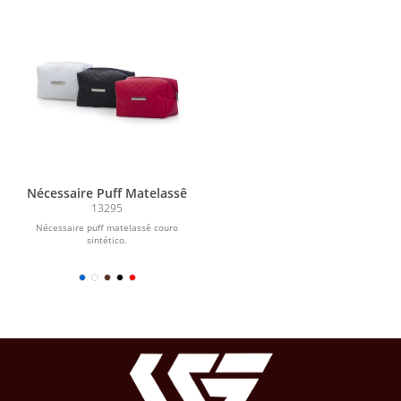
Nécessaire Puff Matelassê
13295
Nécessaire puff matelassê couro
sintético.