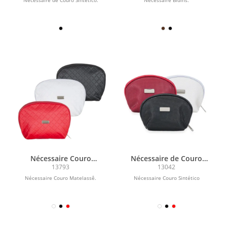
Nécessaire de Couro Sintético.
Nécessaire Bidins.
Nécessaire Couro
Nécessaire de Couro
Matelassê
Sintético
13793
13042
Nécessaire Couro Matelassê.
Nécessaire Couro Sintético