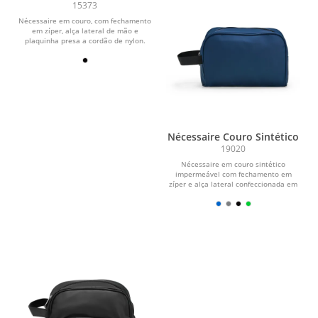
15373
Nécessaire em couro, com fechamento
em zíper, alça lateral de mão e
plaquinha presa a cordão de nylon.
Nécessaire Couro Sintético
19020
Nécessaire em couro sintético
impermeável com fechamento em
zíper e alça lateral confeccionada em
nylon.