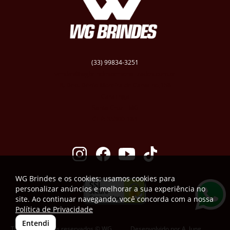
(33) 99834-3251
vendas@wgbrindespersonalizados.com.br
R. Dep. Dênio Moreira de Carvalho,158
Caratinga
Santa Cruz - MG
CEP: 35300-181
WG Brindes e os cookies: usamos cookies para
personalizar anúncios e melhorar a sua experiência no
site. Ao continuar navegando, você concorda com a nossa
Política de Privacidade
Entendi
Todos os direitos reservados © WG
Desenvolvido por
A. Jung