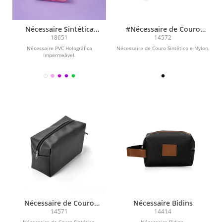
Nécessaire Sintética
#Nécessaire de Couro
Holográfica Impermeável
Sintético e Nylon
18651
14572
Nécessaire PVC Holográfica
Nécessaire de Couro Sintético e Nylon.
Impermeável.
Nécessaire de Couro
Nécessaire Bidins
Sintético
14571
14414