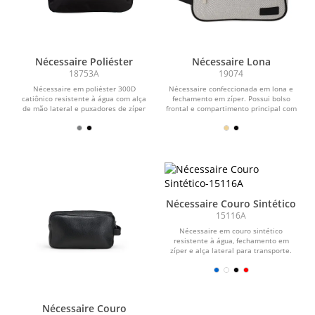
Nécessaire Poliéster
Nécessaire Lona
18753A
19074
Nécessaire em poliéster 300D
Nécessaire confeccionada em lona e
catiônico resistente à água com alça
fechamento em zíper. Possui bolso
de mão lateral e puxadores de zíper
frontal e compartimento principal com
em couro...
três bolsos...
Nécessaire Couro Sintético
15116A
Nécessaire em couro sintético
resistente à água, fechamento em
zíper e alça lateral para transporte.
Nécessaire Couro