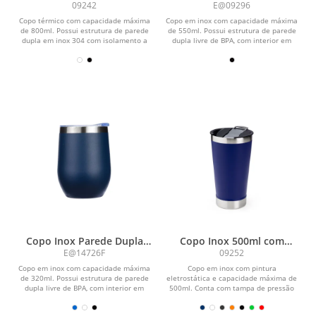
550ml
09242
E@09296
Copo térmico com capacidade máxima
Copo em inox com capacidade máxima
de 800ml. Possui estrutura de parede
de 550ml. Possui estrutura de parede
dupla em inox 304 com isolamento a
dupla livre de BPA, com interior em
vácuo e...
inox 304 e...
Copo Inox Parede Dupla
Copo Inox 500ml com
320ml
Abridor
E@14726F
09252
Copo em inox com capacidade máxima
Copo em inox com pintura
de 320ml. Possui estrutura de parede
eletrostática e capacidade máxima de
dupla livre de BPA, com interior em
500ml. Conta com tampa de pressão
inox 304 e...
em plástico com abertura...