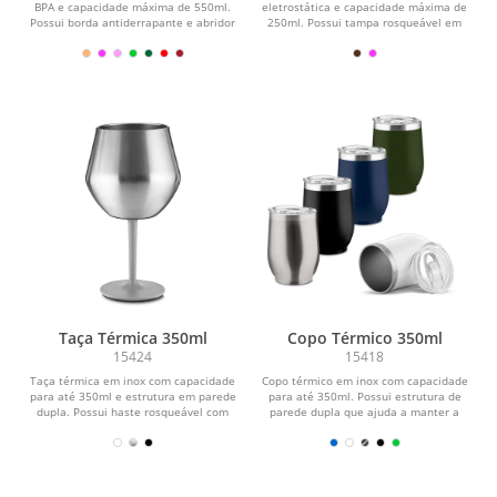
BPA e capacidade máxima de 550ml.
eletrostática e capacidade máxima de
Possui borda antiderrapante e abridor
250ml. Possui tampa rosqueável em
de garrafas...
plástico e...
Taça Térmica 350ml
Copo Térmico 350ml
15424
15418
Taça térmica em inox com capacidade
Copo térmico em inox com capacidade
para até 350ml e estrutura em parede
para até 350ml. Possui estrutura de
dupla. Possui haste rosqueável com
parede dupla que ajuda a manter a
base...
temperatura de...