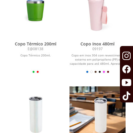
Copo Térmico 200ml
Copo Inox 480ml
E@08138
09197
Copo Térmico 200ml.
Copo em inox 304 com revestimento
externo em polipropileno (PP) e
capacidade para até 480ml. Apresenta
tampa rosqueável em...