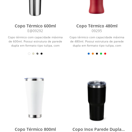
Copo Térmico 600ml
Copo Térmico 480ml
E@09292
09295
Copo térmico com capacidade máxima
Copo térmico com capacidade máxima
de 600ml. Possui estrutura de parede
de 480ml. Possui estrutura de parede
dupla em formato tipo tulipa, com
dupla em formato tipo tulipa, com
interior em inox...
interior em inox...
Copo Térmico 800ml
Copo Inox Parede Dupla