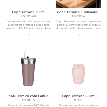
Copo Térmico 600ml
Copo Térmico Sublimático
600ml
E@09194B
E@09194
Copo térmico em inox, com pintura de
Copo térmico em inox com capacidade
acabamento perolado e capacidade
para até 600ml. Conta com estrutura
para até 600ml. Conta com estrutura
de parede dupla e tampa plástica com
de parede dupla...
anel de...
Copo Térmico com Canudo
Copo Térmico 250ml
550ml
P@18655
09127
Copo térmico em inox 18/8, livre de
Copo térmico em inox com pintura