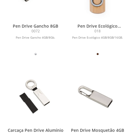
Pen Drive Gancho 8GB
Pen Drive Ecológico
4GB/8GB/16GB
0072
018
Pen Drive Gancho 4GB/8Gb.
Pen Drive Ecológico 4GB/8GB/16GB.
Carcaça Pen Drive Alumínio
Pen Drive Mosquetão 4GB