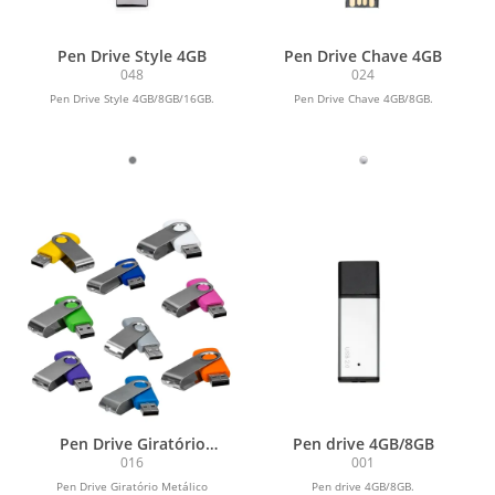
Pen Drive Style 4GB
Pen Drive Chave 4GB
048
024
Pen Drive Style 4GB/8GB/16GB.
Pen Drive Chave 4GB/8GB.
Pen Drive Giratório
Pen drive 4GB/8GB
Metálico 4GB
016
001
Pen Drive Giratório Metálico
Pen drive 4GB/8GB.