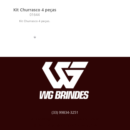
Kit Churrasco 4 peças
01644
Kit Churrasco 4 peças.
(33) 99834-3251
vendas@wgbrindespersonalizados.com.br
R. Dep. Dênio Moreira de Carvalho,158