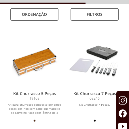
ORDENAÇÃO
FILTROS
Kit Churrasco 5 Peças
Kit Churrasco 7 Peças
19168
08246
Kit para churrasco composto por cinco
Kit Churrasco 7 Peças.
peças em inox com cabo em madeira
de carvalho: faca com lâmina de 8
polegadas,...