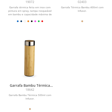
400ml
19072
02403
Garrafa térmica feita em inox com
Garrafa Térmica Bambu 400ml com
pintura em spray, tampa rosqueável
Infusor.
em bambu e capacidade máxima de
600ml. Possui...
Garrafa Bambu Térmica
500ml com Infusor
18642
Garrafa Bambu Térmica 500ml com
Infusor.