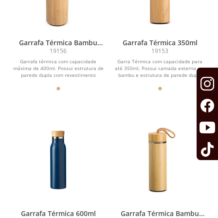
Garrafa Térmica Bambu
Garrafa Térmica 350ml
400ml
19156
19153
Garrafa térmica com capacidade
Garra Térmica com capacidade para
máxima de 400ml. Possui estrutura de
até 350ml. Possui camada externa em
parede dupla com revestimento
bambu e estrutura de parede dupla
externo em bambu e parte...
com interior em...
Garrafa Térmica 600ml
Garrafa Térmica Bambu