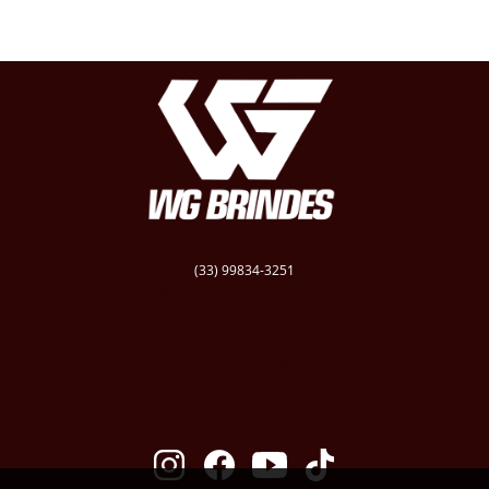
(33) 99834-3251
vendas@wgbrindespersonalizados.com.br
R. Dep. Dênio Moreira de Carvalho,158
Caratinga
Santa Cruz - MG
CEP: 35300-181