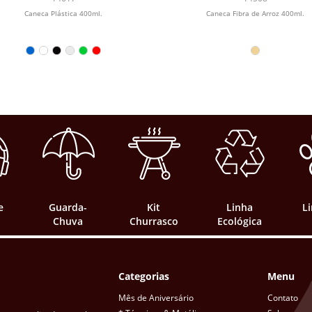
Caneca Plástica 400ml.
Caneca Fibra de Arroz 400ml.
e
Guarda-
Kit
Linha
L
Chuva
Churrasco
Ecológica
Categorias
Menu
Mês de Aniversário
Contato