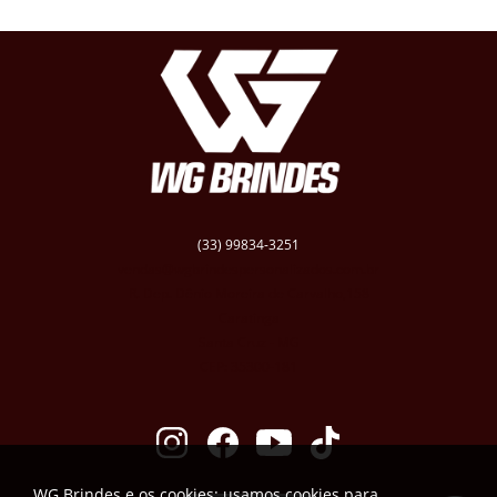
(33) 99834-3251
vendas@wgbrindespersonalizados.com.br
R. Dep. Dênio Moreira de Carvalho,158
Caratinga
Santa Cruz - MG
CEP: 35300-181
WG Brindes e os cookies: usamos cookies para