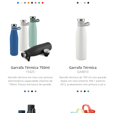
Garrafa Térmica 750ml
Garrafa Térmica
15425
GA8810
Garrafa térmica em inox com pintura
Garrafa térmica de 750 ml com parede
eletrostática capacidade máxima de
dupla em inox (interno 304 / externo
750ml. Possui estrutura de parede
201), acabamento com pintura a pó e
dupla e...
tampa em...