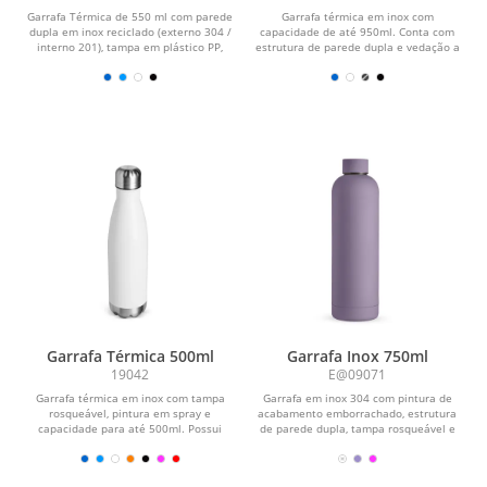
Garrafa Térmica de 550 ml com parede
Garrafa térmica em inox com
dupla em inox reciclado (externo 304 /
capacidade de até 950ml. Conta com
interno 201), tampa em plástico PP,
estrutura de parede dupla e vedação a
mosquetão...
vácuo, permitindo...
Garrafa Térmica 500ml
Garrafa Inox 750ml
19042
E@09071
Garrafa térmica em inox com tampa
Garrafa em inox 304 com pintura de
rosqueável, pintura em spray e
acabamento emborrachado, estrutura
capacidade para até 500ml. Possui
de parede dupla, tampa rosqueável e
estrutura de parede...
capacidade para...