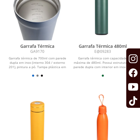
Garrafa Térmica
Garrafa Térmica 480ml
GA9170
E@09283
Garrafa térmica de 700ml com parede
Garrafa térmica com capacidade
dupla em inox (interno 304 / externo
máxima de 480ml. Possui estrutura de
201), pintura a pó. Tampa plástica em
parede dupla com interior em inox 304
PP...
e exterior em...