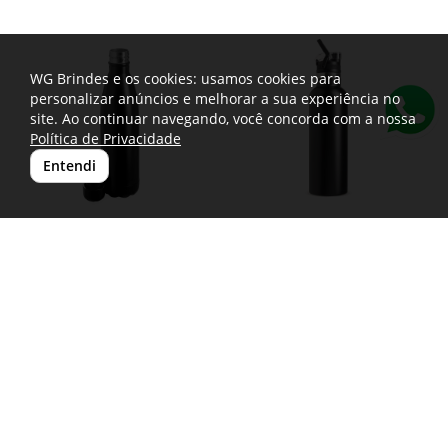
WG Brindes e os cookies: usamos cookies para
personalizar anúncios e melhorar a sua experiência no
site. Ao continuar navegando, você concorda com a nossa
Política de Privacidade
Entendi
Garrafa Térmica 780ml
Garrafa Térmica 800ml
18518A
19032
Garrafa térmica em inox 304 com
Garrafa térmica em inox 304 com
tampa rosqueável e capacidade
capacidade de até 800ml. Possui
máxima de 780ml. Possui estrutura de
estrutura de parede dupla e vedação a
parede dupla e...
vácuo, permitindo...