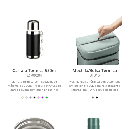
Garrafa Térmica 550ml
Mochila/Bolsa Térmica
E@09284
BT315
Garrafa térmica com capacidade
Mochila/Bolsa térmica confeccionada
máxima de 550ml. Possui estrutura de
em material 600D com revestimento
parede dupla com interior em inox
interno em PEVA, com dois bolsos
304, exterior em...
laterais, bolso...