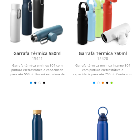
Garrafa Térmica 550ml
Garrafa Térmica 750ml
15421
15420
Garrafa térmica em inox 304 com
Garrafa térmica em inox interno 304
pintura eletrostática e capacidade
com pintura eletrostática e
para até 550ml. Possui estrutura de
capacidade para até 750ml. Conta com
parede dupla e...
estrutura de parede...