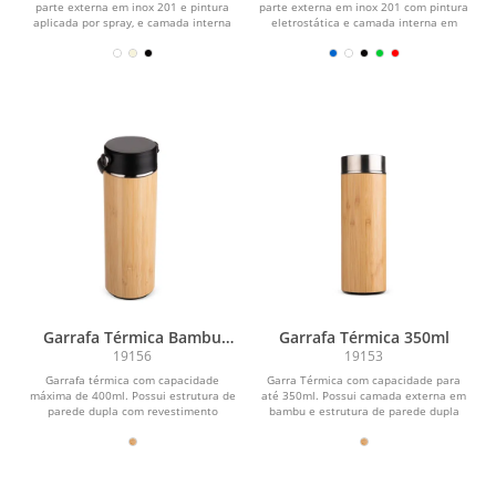
parte externa em inox 201 e pintura
parte externa em inox 201 com pintura
aplicada por spray, e camada interna
eletrostática e camada interna em
em inox 304....
inox 304....
Garrafa Térmica Bambu
Garrafa Térmica 350ml
400ml
19156
19153
Garrafa térmica com capacidade
Garra Térmica com capacidade para
máxima de 400ml. Possui estrutura de
até 350ml. Possui camada externa em
parede dupla com revestimento
bambu e estrutura de parede dupla
externo em bambu e parte...
com interior em...