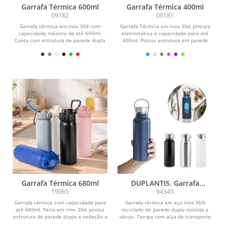
Garrafa Térmica 600ml
Garrafa Térmica 400ml
09182
09181
Garrafa térmica em inox 304 com
Garrafa Térmica em inox 304, pintura
capacidade máxima de até 600ml.
eletrostática e capacidade para até
Conta com estrutura de parede dupla
400ml. Possui estrutura em parede
e vedação a vácuo...
dupla e...
Garrafa Térmica 680ml
DUPLANTIS. Garrafa
térmica em aço inox 36%
19065
94345
reciclado de parede dupla
Garrafa térmica com capacidade para
Garrafa térmica em aço inox 36%
isolada a vácuo (810 mL)
até 680ml. Feita em inox 304, possui
reciclado de parede dupla isolada a
estrutura de parede dupla e vedação a
vácuo. Tampa com alça de transporte
vácuo,...
em aço inox....