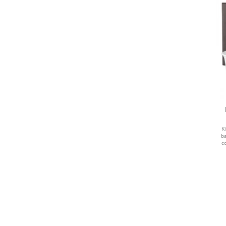
K
ba
c