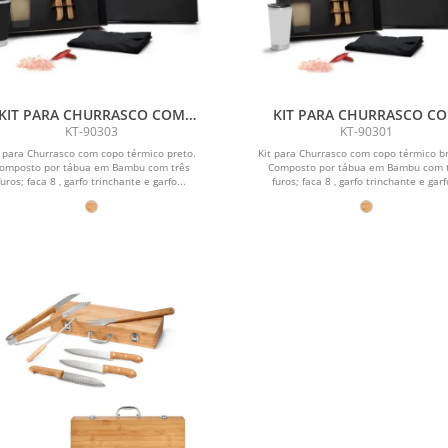
KIT PARA CHURRASCO COM
KIT PARA CHURRASCO C
COPO TÉRMICO - 6 PÇS
COPO TÉRMICO - 6 PÇS
KT-90303
KT-90301
t para Churrasco com copo térmico preto.
Kit para Churrasco com copo térmico b
omposto por tábua em Bambu com três
Composto por tábua em Bambu com 
furos; faca 8 , garfo trinchante e garfo...
furos; faca 8 , garfo trinchante e garf