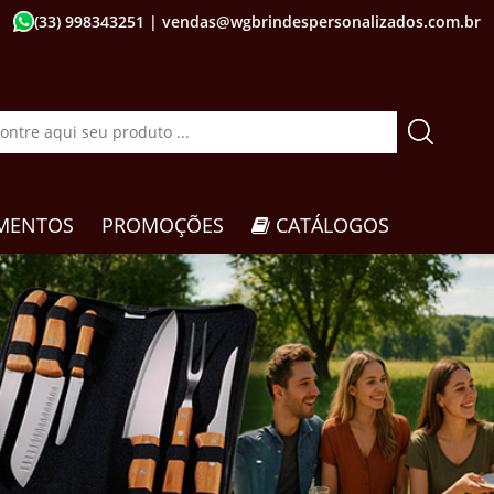
(33) 998343251
| vendas@wgbrindespersonalizados.com.br
MENTOS
PROMOÇÕES
CATÁLOGOS