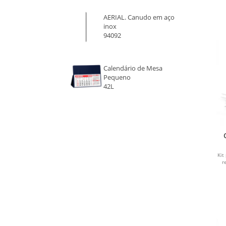
AERIAL. Canudo em aço
inox
94092
Calendário de Mesa
Pequeno
42L
Kit
r