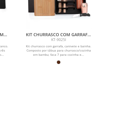
OM
KIT CHURRASCO COM GARRAFA,
CANIVETE E BAINHA - 6 PÇS
KT-9025I
ranco.
Kit churrasco com garrafa, canivete e bainha.
três
Composto por tábua para churrasco/cozinha
o...
em bambu; faca 7 para cozinha e...