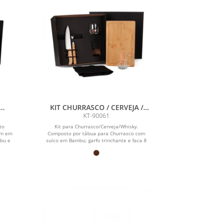
KIT CHURRASCO / CERVEJA /
- 6
WHISKY - 6 PÇS
KT-90061
to
Kit para Churrasco/Cerveja/Whisky.
cm em
Composto por tábua para Churrasco com
bu e
sulco em Bambu; garfo trinchante e faca 8
em...