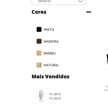
Cores
PRETO
MADEIRA
BAMBU
NATURAL
Mais Vendidos
B
K
pe
FC-6010
FC-6010