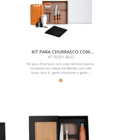
KIT PARA CHURRASCO COM
COPO TÉRMICO - 6 PÇS
KT-90301-BCO
Kit para Churrasco com copo térmico branco.
Composto por tábua em Bambu com três
furos; faca 8 , garfo trinchante e garfo...