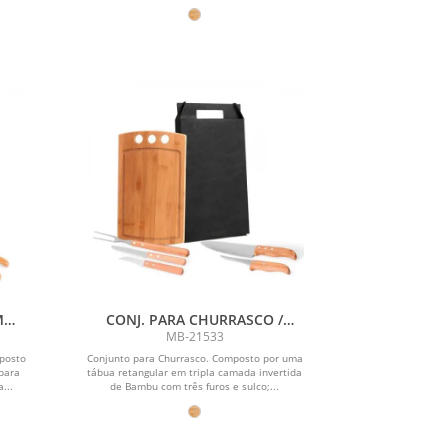
M
CONJ. PARA CHURRASCO /
- 6
COZINHA EM BAMBU / MADEIRA
MB-21533
/ INOX CALIFORNIA - 6 PÇS
mposto
Conjunto para Churrasco. Composto por uma
para
tábua retangular em tripla camada invertida
...
de Bambu com três furos e sulco;...