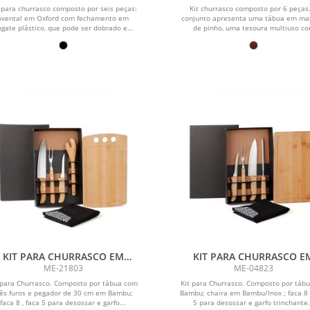
 para churrasco composto por seis peças:
Kit churrasco composto por 6 peças
avental em Oxford com fechamento em
conjunto apresenta uma tábua em ma
gate plástico, que pode ser dobrado e...
de pinho, uma tesoura multiuso c
estrutura...
KIT PARA CHURRASCO EM
KIT PARA CHURRASCO E
AMBU / MADEIRA / INOX COM
BAMBU / MADEIRA / INOX 
ME-21803
ME-04823
AVENTAL - 6 PÇS
AVENTAL - 6 PÇS
 para Churrasco. Composto por tábua com
Kit para Churrasco. Composto por táb
rês furos e pegador de 30 cm em Bambu;
Bambu; chaira em Bambu/Inox ; faca 8 
faca 8 , faca 5 para desossar e garfo...
5 para desossar e garfo trinchante.