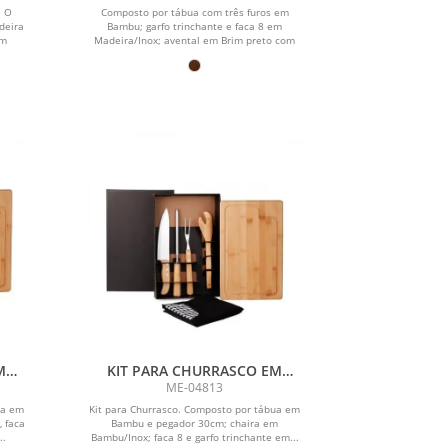
. O
Composto por tábua com três furos em
deira
Bambu; garfo trinchante e faca 8 em
om
Madeira/Inox; avental em Brim preto com
um...
M
KIT PARA CHURRASCO EM
COM
BAMBU / MADEIRA / INOX COM
ME-04813
AVENTAL - 6 PÇS
ua em
Kit para Churrasco. Composto por tábua em
, faca
Bambu e pegador 30cm; chaira em
..
Bambu/Inox; faca 8 e garfo trinchante em...