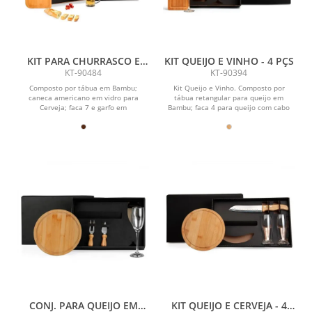
KIT PARA CHURRASCO E
KIT QUEIJO E VINHO - 4 PÇS
CERVEJA - 4 PÇS
KT-90484
KT-90394
Composto por tábua em Bambu;
Kit Queijo e Vinho. Composto por
caneca americano em vidro para
tábua retangular para queijo em
Cerveja; faca 7 e garfo em
Bambu; faca 4 para queijo com cabo
Madeira/Inox.
em Madeira/Inox e duas...
CONJ. PARA QUEIJO EM
KIT QUEIJO E CERVEJA - 4