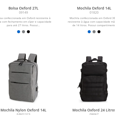
Bolsa Oxford 27L
Mochila Oxford 14L
09149
01820
lsa confeccionada em Oxford resistente à
Mochila confeccionada em Oxford 3
a com fechamento em zíper e capacidade
resistente à água com capacidade m
para até 27 litros. Possui...
de 14 litros. Possui compartiment
principal...
Mochila Nylon Oxford 14L
Mochila Oxford 24 Litro
E@01323
09067