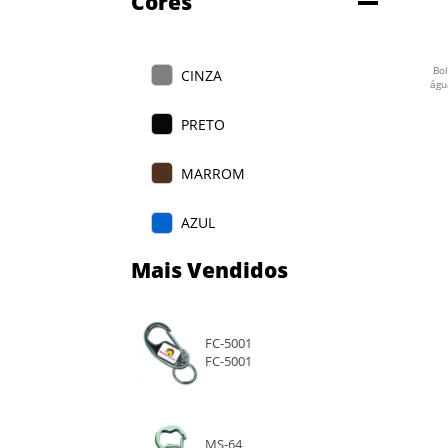
Cores
Bo
CINZA
águ
PRETO
MARROM
AZUL
Mais Vendidos
VERDE
VERMELHO
FC-5001
FC-5001
ROSA
ROSA CLARO
MS-64