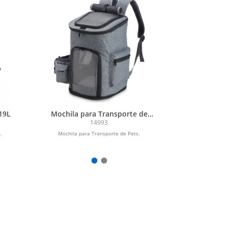
19L
Mochila para Transporte de
Pets
14993
.
Mochila para Transporte de Pets.