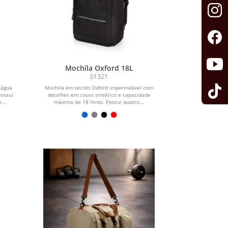
Mochila Oxford 18L
01321
 água
Mochila em tecido Oxford impermeável com
Possui
detalhes em couro sintético e capacidade
...
máxima de 18 litros. Possui quatro...