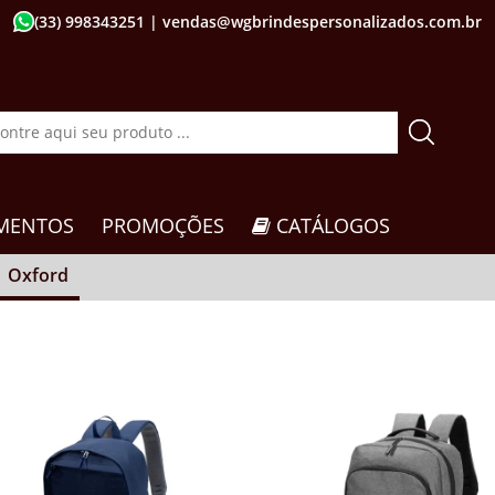
(33) 998343251
| vendas@wgbrindespersonalizados.com.br
MENTOS
PROMOÇÕES
CATÁLOGOS
Oxford