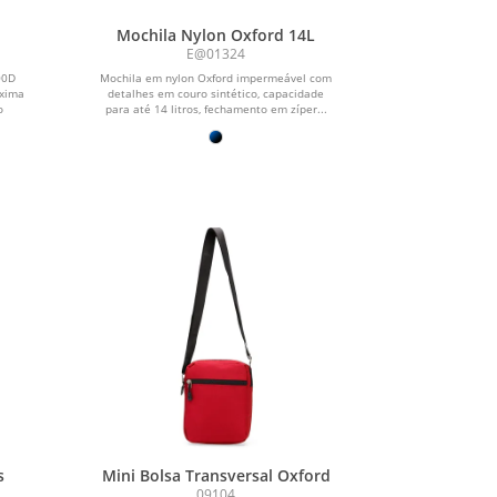
Mochila Nylon Oxford 14L
E@01324
00D
Mochila em nylon Oxford impermeável com
áxima
detalhes em couro sintético, capacidade
o
para até 14 litros, fechamento em zíper...
s
Mini Bolsa Transversal Oxford
09104