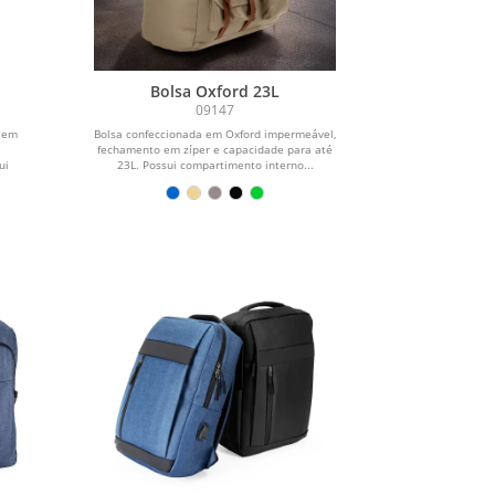
Bolsa Oxford 23L
09147
 em
Bolsa confeccionada em Oxford impermeável,
e
fechamento em zíper e capacidade para até
ui
23L. Possui compartimento interno...