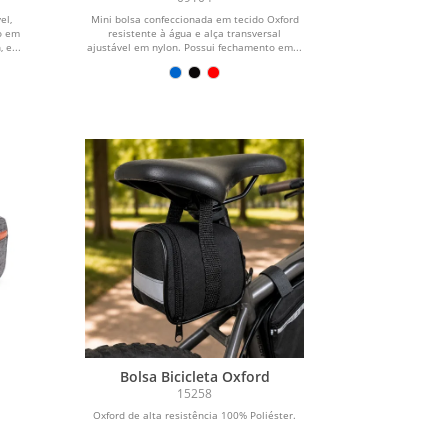
el,
Mini bolsa confeccionada em tecido Oxford
o em
resistente à água e alça transversal
 e...
ajustável em nylon. Possui fechamento em...
Bolsa Bicicleta Oxford
15258
Oxford de alta resistência 100% Poliéster.