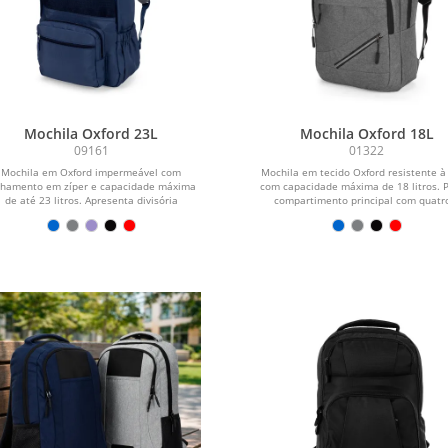
Mochila Oxford 23L
Mochila Oxford 18L
09161
01322
Mochila em Oxford impermeável com
Mochila em tecido Oxford resistente à
chamento em zíper e capacidade máxima
com capacidade máxima de 18 litros. 
de até 23 litros. Apresenta divisória
compartimento principal com quatro
interna...