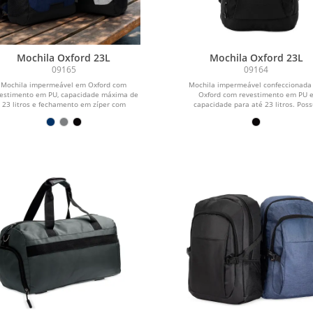
Mochila Oxford 23L
Mochila Oxford 23L
09165
09164
Mochila impermeável em Oxford com
Mochila impermeável confeccionada
vestimento em PU, capacidade máxima de
Oxford com revestimento em PU 
23 litros e fechamento em zíper com
capacidade para até 23 litros. Poss
puxadores...
compartimento...