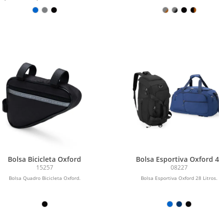
Bolsa Bicicleta Oxford
Bolsa Esportiva Oxford 
Litros
15257
08227
Bolsa Quadro Bicicleta Oxford.
Bolsa Esportiva Oxford 28 Litros.