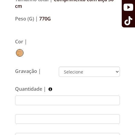
cm
Peso (G) |
770G
Cor |
Gravação |
Quantidade |