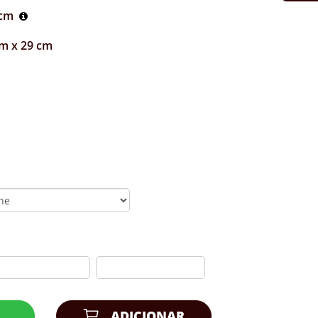
 cm
m x 29 cm
R
ADICIONAR