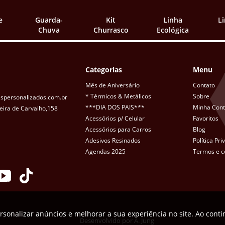
e
Guarda-
Kit
Linha
L
Chuva
Churrasco
Ecológica
Categorias
Menu
Mês de Aniversário
Contato
* Térmicos & Metálicos
Sobre
spersonalizados.com.br
***DIA DOS PAIS***
Minha Con
eira de Carvalho,158
Acessórios p/ Celular
Favoritos
Acessórios para Carros
Blog
Adesivos Resinados
Política Pr
Agendas 2025
Termos e c
rsonalizar anúncios e melhorar a sua experiência no site. Ao cont
Desenvolvido por
A. Jung