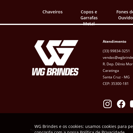
Chaveiros
Copos e
Fones d
Garrafas
Ouvido
Metal
Atendimento
(33) 99834-3251
vendas@wgbrinde
R. Dep. Dênio Mor
Caratinga
Santa Cruz - MG
CEP: 35300-181
WG Brindes e os cookies: usamos cookies para pe
Todos os direitos reservados © WG Brindes 2026
concorda com a nossa
Política de Privacidade