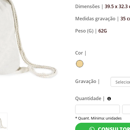
Dimensões |
39.5 x 32.3
Medidas gravação |
35 c
Peso (G) |
62G
Cor |
Gravação |
Quantidade |
* Quant. Mínima: unidades
CONSULTO