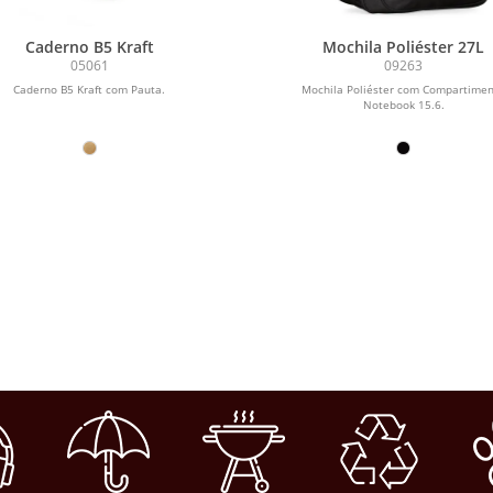
Caderno B5 Kraft
Mochila Poliéster 27L
05061
09263
Caderno B5 Kraft com Pauta.
Mochila Poliéster com Compartime
Notebook 15.6.