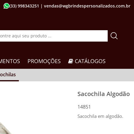
(33) 998343251
| vendas@wgbrindespersonalizados.com.br
MENTOS
PROMOÇÕES
CATÁLOGOS
ochilas
Sacochila Algodão
14851
Sacochila em algodão.