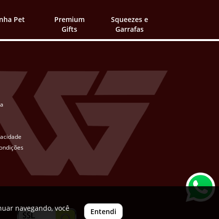
inha Pet
Premium
Squeezes e
Gifts
Garrafas
ta
ivacidade
ondições
inuar navegando, você
Entendi