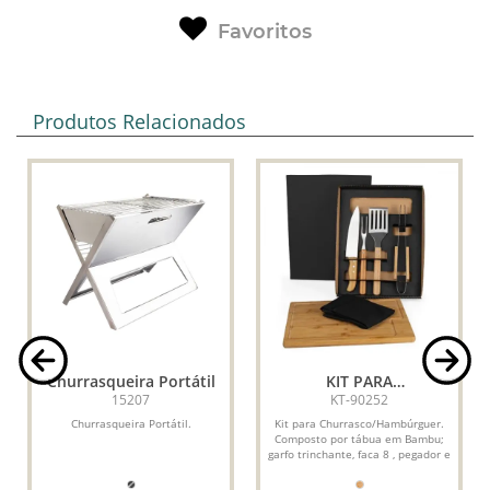
Favoritos
Produtos Relacionados
Churrasqueira Portátil
KIT PARA
CHURRASCO/HAMBÚRGUER
15207
KT-90252
COM PEGADOR E
e
Churrasqueira Portátil.
Kit para Churrasco/Hambúrguer.
ESPÁTULA - 6 PÇS
Composto por tábua em Bambu;
garfo trinchante, faca 8 , pegador e
espátula perfurada em...