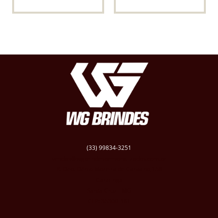
(33) 99834-3251
vendas@wgbrindespersonalizados.com.br
R. Dep. Dênio Moreira de Carvalho,158
Caratinga
Santa Cruz - MG
CEP: 35300-181