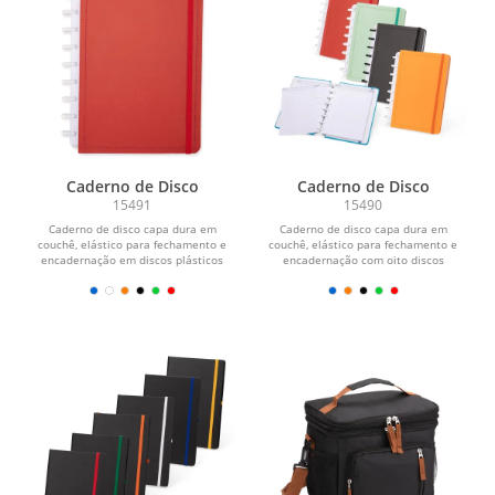
Caderno de Disco
Caderno de Disco
15491
15490
Caderno de disco capa dura em
Caderno de disco capa dura em
couchê, elástico para fechamento e
couchê, elástico para fechamento e
encadernação em discos plásticos
encadernação com oito discos
reposicionáveis que...
plásticos...