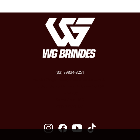
(33) 99834-3251
vendas@wgbrindespersonalizados.com.br
R. Dep. Dênio Moreira de Carvalho,158
Caratinga
Santa Cruz - MG
CEP: 35300-181