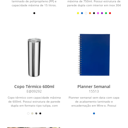
laminado de polipropileno (PP) e
máxima de 750ml. Possui estrutura de
capacidade máxima de 15 litros.
parede dupla com interior em inox 304
Possui revestimento...
e exterior em...
Copo Térmico 600ml
Planner Semanal
E@09292
15513
Copo térmico com capacidade máxima
Planner semanal sem data com capa
de 600ml. Possui estrutura de parede
de acabamento laminado e
dupla em formato tipo tulipa, com
encadernação em Wire-o. Possui
interior em inox...
aproximadamente 52 folhas...