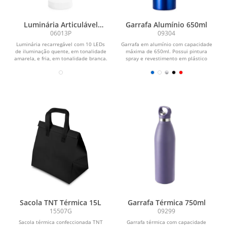
Luminária Articulável
Garrafa Alumínio 650ml
Recarregável 10 LEDs
06013P
09304
Luminária recarregável com 10 LEDs
Garrafa em alumínio com capacidade
de iluminação quente, em tonalidade
máxima de 650ml. Possui pintura
amarela, e fria, em tonalidade branca.
spray e revestimento em plástico
Possui...
polipropileno (PP) no...
Sacola TNT Térmica 15L
Garrafa Térmica 750ml
15507G
09299
Sacola térmica confeccionada TNT
Garrafa térmica com capacidade