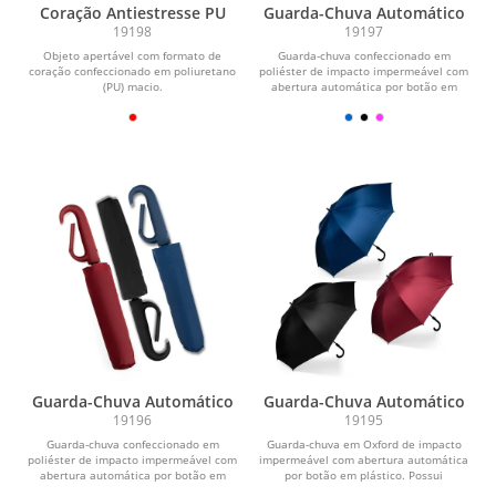
Coração Antiestresse PU
Guarda-Chuva Automático
19198
19197
Objeto apertável com formato de
Guarda-chuva confeccionado em
coração confeccionado em poliuretano
poliéster de impacto impermeável com
(PU) macio.
abertura automática por botão em
plástico. Possui...
Guarda-Chuva Automático
Guarda-Chuva Automático
19196
19195
Guarda-chuva confeccionado em
Guarda-chuva em Oxford de impacto
poliéster de impacto impermeável com
impermeável com abertura automática
abertura automática por botão em
por botão em plástico. Possui
plástico. Possui...
estrutura com haste...