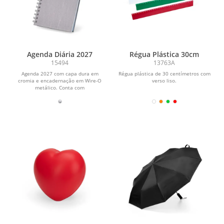
Agenda Diária 2027
Régua Plástica 30cm
15494
13763A
Agenda 2027 com capa dura em
Régua plástica de 30 centímetros com
cromia e encadernação em Wire-O
verso liso.
metálico. Conta com
aproximadamente 178 folhas
dedicadas...